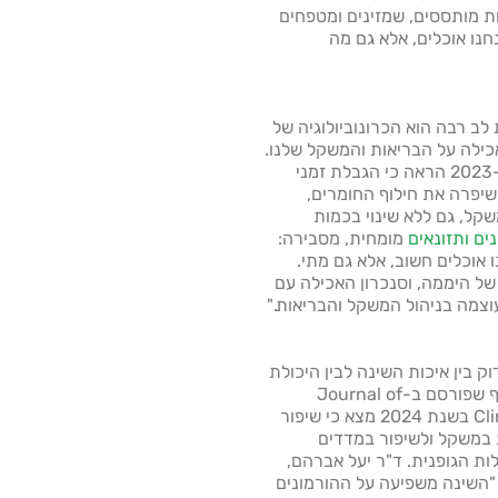
ות מותססים, שמזינים ומטפחים
חנו אוכלים, אלא גם מה
 רבה הוא הכרונוביולוגיה של
כילה על הבריאות והמשקל שלנו.
מחקר שפורסם ב-Cell Metabolism ב-2023 הראה כי הגבלת זמני
רוגין) שיפרה את חילוף החומרים,
קל, גם ללא שינוי בכמות
ים ותזונאים
מומחית, מסבירה:
וכלים חשוב, אלא גם מתי.
ל היממה, וסנכרון האכילה עם
 עוצמה בניהול המשקל והבריאות."
ק בין איכות השינה לבין היכולת
שלנו לשמור על משקל בריא. מחקר מקיף שפורסם ב-Journal of
Clinical Endocrinology & Metabolism בשנת 2024 מצא כי שיפור
 במשקל ולשיפור במדדים
לות הגופנית. ד"ר יעל אברהם,
 "השינה משפיעה על ההורמונים