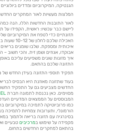
הגנטיקה, המיקרוביום ומדדים ביולוגיים
המלצות מעשיות לאור המחקרים החדשי
לאור התובנות החדשות הללו, הנה כמה 
ליישם כבר עכשיו: ראשית, הקפידו על תז
תזונתיים כדי לטפח את המיקרוביום שלכ
האכילה שלכם לח
איכותית ומספקת. שלבו שומנים בריאים 
אבוקדו, אגוזים ושמן זית. והכי חשוב – 
איך מזונות שונים משפיעים עליכם באופן
התזונה שלכם בהתאם.
תפקיד תוספי התזונה בעידן החדש של מ
בעוד שתזונה מאוזנת היא הבסיס לבריא
החדשים מצביעים גם על התפקיד החשוב 
מסוימים. כאן נכנסת לתמונה חברת
EEL
הורמונלי, ותערובות צמחיות לתמיכה בש
בסינרגיה עם תזונה בריאה ולתמוך במא
מקפידה על שימוש ב
מרכיבים
טבעיים ואי
בהתאם למחקרים החדשים בתחום.