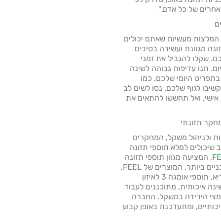
 אחרים של כל אדם."
ם
המלצות מעשיות שאתם יכולים
ונה מגוונת ועשירה בסיבים
ם. שקלו להגביל את זמני
לון של 10-12 שעות ביום. תנו עדיפות גבוהה לשינה
בתפריט היומי שלכם, כמו
הקשיבו לגוף שלכם. נסו לשים לב
 אישי, ואל תחששו להתאים את
חקר תזונתי
ות ולניהול משקל, המחקרים
שיכולים למלא תוספי תזונה
F
, המציעה מגוון תוספי תזונה
המבוססים על הממצאים המדעיים העדכניים ביותר. המוצרים של FEEL,
כמו פרוביוטיקה לתמיכה במיקרוביום בריא, תוספי אומגה 3 לאיזון
ינה איכותית, מתוכננים לעבוד
מצי הירידה במשקל. החברה
כותיים, ומתעדכנת באופן קבוע