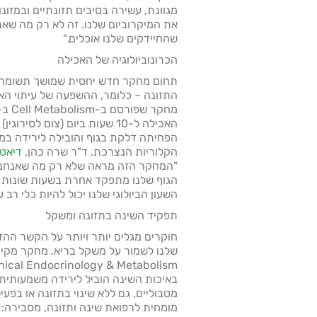
מגוונת, עשירה בסיבים תזונתיים ובמזונ
את המיקרוביום שלנו. זה לא רק מה שאנ
שהחיידקים שלנו אוכלים."
הכרונוביולוגיה של האכילה
תחום מחקר חדש יחסית שמושך תשומת לב
התזונה – כלומר, ההשפעה של עיתוי הא
האכילה ל-10 שעות ביום (צום לסי
הפחיתה דלקת בגוף והובילה לירידה במש
הקלוריות הנצרכת. ד"ר שרה כהן,
דיאטנ
"המחקר הזה מראה שלא רק מה שאנחנו א
הגוף שלנו מתפקד אחרת בשעות שונות ש
השעון הביולוגי שלנו יכול להיות כלי רב
תפקיד השינה בתזונה ומשקל
חוקרים מגלים יותר ויותר על הקשר ההדו
באיכות השינה הוביל לירידה משמעותית
מטבוליים, גם ללא שינוי בתזונה או בפעי
מומחית לרפואת שינה ותזונה, מסבירה: