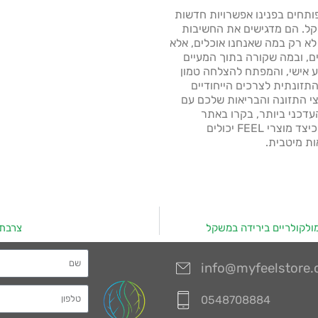
תחים בפנינו אפשרויות חדשות
קל. הם מדגישים את החשיבות
א רק במה שאנחנו אוכלים, אלא
ים, ובמה שקורה בתוך המעיים
 אישי, והמפתח להצלחה טמון
זונתית לצרכים הייחודיים
י התזונה והבריאות שלכם עם
עדכני ביותר, בקרו באתר
http://myfeelstore.com/ כדי לגלות כיצד מוצרי FEEL יכולים
ת מיטבית.
ולקולריים בירידה במשקל
צרבת 
info@myfeelstore
0548708884