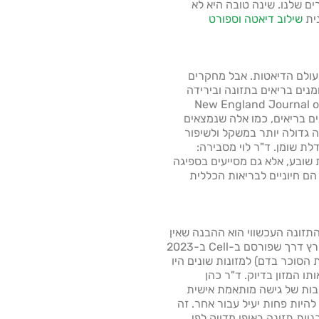
ם שלנו. שינה טובה היא לא
נית
שילוב דיאטה וספורט
בעולם הדיאטות. אבל מחקרים
נים בריאים בתזונה ובירידה
ם ב-New England Journal of Medicine
מנים בריאים, כמו אלה שנמצאים
דה גדולה יותר במשקל ולשיפור
ת שומן. ד"ר לוי מסבירה:
שובע, אלא גם מסייעים בספיגה
 הם חיוניים לבריאות הכללית
תזונה העכשווי הוא ההבנה שאין
דיאטה אחת שמתאימה לכולם. מחקר פורץ דרך שפורסם ב-Cell ב-2023
 הסוכר בדם) למזונות שונים היו
תו המזון בדיוק. ד"ר כהן
ות של גישה מותאמת אישית
היות פחות יעיל עבור אחר. זה
ות תזונה באופן מדויק לפי