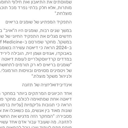
שמווסתים את התיאבון ואת חילוף החומרי
מותרות, אלא חלק בלתי נפרד מכל תוכ
מוצלחת."
התפקיד המפתיע של שומנים בריאים
במשך שנים רבות, שומנים היו ה"אויב" 
חדשים מגלים את התפקיד החיוני של שומ
במשקל. מחקר שפורס
ב-2024 הראה כי דיאטה עשירה בשו
באבוקדו, אגוזים ושמן זית, הובילה לירי
במדדים קרדיווסקולריים לעומת דיאטה דל
"שומנים בריאים לא רק תורמים לתחושת 
של ויטמינים מסוימים ובוויסות הורמונלי.
ולניהול משקל מוצלח."
אינדיבידואליזציה של תזונה
אחד הכיוונים המרתקים ביותר במחקר ה
הראה כי תגובות גליקמיות (עליות ברמות
שונות מאוד בין אנשים, גם כשאכלו את או
מסבירה: "המחקר הזה מדגיש את החשיב
לתזונה. מה שעובד עבור אדם אחד עשוי ל
פותח פתח לעתיד שבו נוכל להתאים תוכני