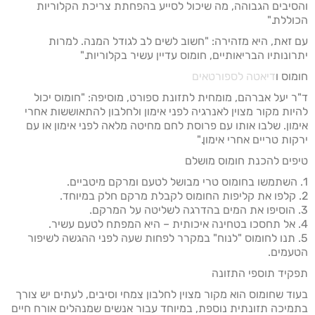
והסיבים הגבוהה, מה שיכול לסייע בהפחתת צריכת הקלוריות
הכוללת."
עם זאת, היא מזהירה: "חשוב לשים לב לגודל המנה. למרות
יתרונותיו הבריאותיים, חומוס עדיין עשיר בקלוריות."
חומוס ו
דיאטה לספורטאים
ד"ר יעל אברהם, מומחית לתזונת ספורט, מוסיפה: "חומוס יכול
להיות מקור מצוין לאנרגיה לפני אימון ולחלבון להתאוששות אחרי
אימון. שלבו אותו עם פרוסת לחם מחיטה מלאה לפני אימון או עם
ירקות טריים אחרי אימון."
טיפים להכנת חומוס מושלם
1. השתמשו בחומוס טרי מבושל לטעם ומרקם מיטביים.
2. קלפו את קליפות החומוס לקבלת מרקם חלק במיוחד.
3. הוסיפו את המים בהדרגה לשליטה על המרקם.
4. אל תחסכו בטחינה איכותית – היא המפתח לטעם עשיר.
5. תנו לחומוס "לנוח" במקרר לפחות שעה לפני ההגשה לשיפור
הטעמים.
תפקיד תוספי התזונה
בעוד שחומוס הוא מקור מצוין לחלבון צמחי וסיבים, לעתים יש צורך
בתמיכה תזונתית נוספת, במיוחד עבור אנשים שמנהלים אורח חיים