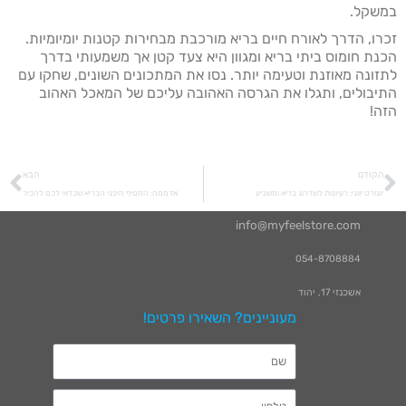
במשקל.
זכרו, הדרך לאורח חיים בריא מורכבת מבחירות קטנות יומיומיות.
הכנת חומוס ביתי בריא ומגוון היא צעד קטן אך משמעותי בדרך
לתזונה מאוזנת וטעימה יותר. נסו את המתכונים השונים, שחקו עם
התיבולים, ותגלו את הגרסה האהובה עליכם של המאכל האהוב
הזה!
הקודם
הבא
יוגורט יווני: רעיונות לשדרוג בריא ומשביע
אדממה: החטיף היפני הבריא שכדאי לכם להכיר
info@myfeelstore.com
054-8708884
אשכנזי 17, יהוד
מעוניינים? השאירו פרטים!