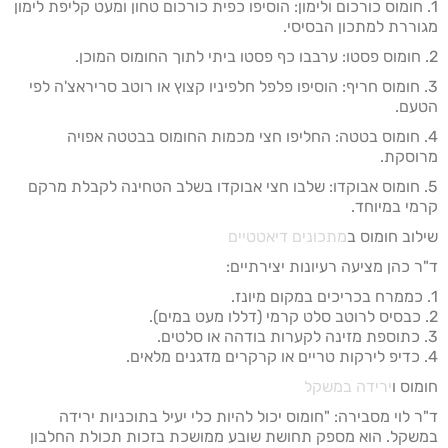
1. חומוס כורכום ולימון: הוסיפו כפית כורכום טחון ומעט קליפת לימון
מגוררת למתכון הבסיסי.
2. חומוס פסטו: ערבבו כף פסטו ביתי לתוך החומוס המוכן.
3. חומוס חריף: הוסיפו פלפל חלפיניו קצוץ או רוטב סריראצ'ה לפי
הטעם.
4. חומוס בטטה: החליפו חצי מכמות החומוס בבטטה אפויה
מרוסקת.
5. חומוס אבוקדו: שלבו חצי אבוקדו בשלב הטחינה לקבלת מרקם
קרמי במיוחד.
שילוב חומוס ב
מתכונים דיאטטיים
ד"ר כהן מציעה רעיונות יצירתיים:
1. כממרח בכריכים במקום מיונז.
2. כבסיס לרוטב סלט קרמי (דללו מעט במים).
3. כתוספת מזינה לקערות בודהה או סלטים.
4. כדיפ לירקות טריים או קרקרים מדגנים מלאים.
חומוס ו
ירידה במשקל
ד"ר לוי מסבירה: "חומוס יכול להיות כלי יעיל בתוכניות ירידה
במשקל. הוא מספק תחושת שובע ממושכת בזכות תכולת החלבון