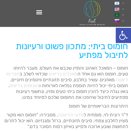
פתח סרגל נגישות
חומוס ביתי: מתכון פשוט ורעיונות
לתיבול מפתיע
חומוס – המאכל האהוב והמזין שכבש את העולם. מעבר להיותו
טעים, חומוס הוא גם אחד ה
מאכלים בריאים
שכדאי לשלב ב
תפריטי
דיאטה
מאוזנים. עשיר בחלבון, סיבים תזונתיים וויטמינים חיוניים,
חומוס ביתי יכול להיות תוספת נפלאה לארוחות ו
נשנושים בריאים
.
בואו נגלה כיצד להכין חומוס ביתי טעים ומזין, ונחשוף רעיונות
מפתיעים לתיבול שיהפכו את החומוס שלכם למיוחד במינו.
היתרונות הבריאותיים של חומוס
ד"ר רונית לוי, מומחית ל
מדעי הדיאטה
, מסבירה: "חומוס הוא מקור
מצוין לחלבון צמחי, סיבים תזונתיים, ברזל ומגנזיום. הוא יכול לתרום
לתחושת שובע ארוכה ולסייע באיזון רמות הסוכר בדם."