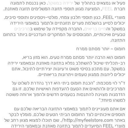
פעיל או נמצאים בתהליך של
ירידה במשקל
. כאן נכנסת לתמונה
חברת
FEEL
, המציעה מגוון תוספי תזונה המשלימים תזונה מאוזנת.
מוצרי FEEL, כגון תוספי חלבון צמחי, מולטי-ויטמינים ותוספי סיבים,
יכולים לסייע בהשלמת פערים תזונתיים ולתמוך במאמצי הירידה
במשקל וה
חיים בריאים
. החברה מקפידה על שימוש ב
מרכיבים
טבעיים ואיכותיים, המבוססים על המחקרים העדכניים ביותר בתחום
התזונה.
חומוס – יותר מסתם ממרח
חומוס הוא הרבה יותר מסתם ממרח טעים. הוא מזון בריא,
רב-תכליתי שיכול להשתלב נפלא בתזונה מאוזנת ובמאמצי ירידה
במשקל. עם מתכון בסיסי פשוט ורעיונות יצירתיים לתיבול, אתם
יכולים ליהנות ממגוון טעמים ויתרונות בריאותיים.
ד"ר לוי מסכמת: "הכנת חומוס ביתי היא דרך נהדרת לשלוט על
המרכיבים ולהתאים את הטעם להעדפות האישיות שלכם. זו גם
הזדמנות מצוינת להתנסות בטעמים חדשים ולהפוך ארוחה פשוטה
למשהו מיוחד."
אם אתם מעוניינים לתמוך במאמצי התזונה הבריאה שלכם עם
תוספים איכותיים לצד החומוס הביתי הטעים שלכם, מומלץ לבקר
באתר http://myfeelstore.com/. שם תוכלו למצוא מגוון רחב של
מוצרי FEEL המיועדים לתמוך בתזונה מאוזנת ובמאמצי הירידה