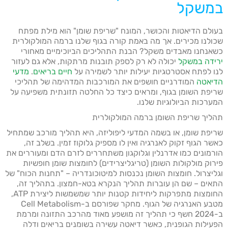
במשקל
בעולם הדיאטות והכושר, המונח "שריפת שומן" הוא מילת מפתח
שכולנו מכירים. אך מה באמת קורה בגוף שלנו ברמה המולקולרית
כשאנחנו מאבדים משקל? הבנת התהליכים הביוכימיים מאחורי
ירידה במשקל
יכולה לא רק לספק תובנות מרתקות, אלא גם לעזור
לנו לפתח אסטרטגיות יעילות יותר לשמירה על
חיים בריאים
.
מדעי
הדיאטה
המודרניים חושפים את המורכבות המדהימה של תהליכי
שריפת השומן בגוף, ומראים כיצד כל החלטה תזונתית משפיעה על
המערכות הביולוגיות שלנו.
תהליך שריפת השומן ברמה המולקולרית
שריפת שומן, או בשמה המדעי ליפוליזה, היא תהליך מורכב שמתחיל
כאשר הגוף זקוק לאנרגיה ואין לו מספיק גלוקוז זמין. בשלב זה,
הורמונים כמו אדרנלין וגלוקגון משתחררים לזרם הדם ומעוררים את
פירוק מולקולות השומן (טריגליצרידים) לחומצות שומן חופשיות
וגליצרול. חומצות השומן נכנסות למיטוכונדריה – "תחנות הכוח" של
התאים – שם הן עוברות תהליך הנקרא בטא-חמצון. בתהליך זה,
החומצות מתפרקות ליחידות קטנות יותר שמשמשות ליצירת ATP,
מטבע האנרגיה של הגוף. מחקר שפורסם ב-Cell Metabolism
ב-2024 חשף כי תהליך זה מושפע מאוד מהרכב התזונה ומרמת
הפעילות הגופנית, כאשר דיאטה עשירה בשומנים בריאים ודלה