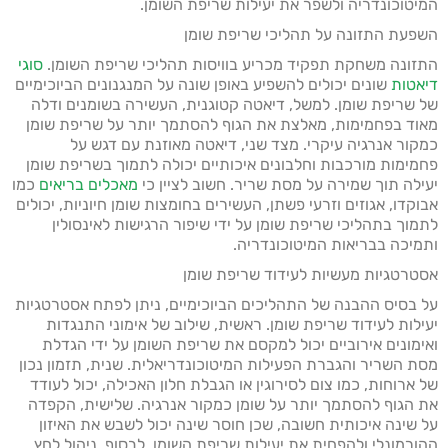
המיטוכונדריה ולשפר את יעילות שריפת השומן.
השפעת התזונה על תהליכי שריפת שומן
התזונה משחקת תפקיד מכריע בוויסות תהליכי שריפת השומן.
סוגי
דיאטות
שונים יכולים להשפיע באופן שונה על המנגנונים הביוכימיים
של שריפת שומן. למשל, דיאטה קטוגנית, העשירה בשומנים ודלה
מאוד בפחמימות, מאלצת את הגוף להסתמך יותר על שריפת שומן
כמקור אנרגיה עיקרי. מצד שני, דיאטה מאוזנת עם דגש על
פחמימות מורכבות וחלבונים איכותיים יכולה לתמוך בשריפת שומן
יעילה תוך שמירה על מסת שריר. חשוב לציין כי
מאכלים בריאים
כמו
אבוקדו, אגוזים וזרעי פשתן, העשירים בחומצות שומן חיוניות, יכולים
לתמוך בתהליכי שריפת שומן על ידי שיפור הרגישות לאינסולין
ותמיכה בבריאות המיטוכונדריה.
אסטרטגיות מעשיות לעידוד שריפת שומן
על בסיס ההבנה של התהליכים הביוכימיים, ניתן לפתח אסטרטגיות
יעילות לעידוד שריפת שומן. ראשית, שילוב של אימוני התנגדות
ואימונים אירוביים יכול למקסם את שריפת השומן על ידי הגדלת
מסת השריר והגברת הפעילות המיטוכונדריאלית. שנית, תזמון נכון
של ארוחות, כמו צום לסירוגין או הגבלת חלון האכילה, יכול לעודד
את הגוף להסתמך יותר על שומן כמקור אנרגיה. שלישית, הקפדה
על שינה איכותית חשובה, שכן חוסר שינה יכול לשבש את האיזון
ההורמונלי ולהפחית את יעילות שריפת השומן. לבסוף, ניהול לחץ