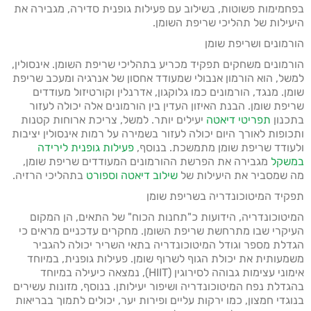
בפחמימות פשוטות, בשילוב עם פעילות גופנית סדירה, מגבירה את
היעילות של תהליכי שריפת השומן.
הורמונים ושריפת שומן
הורמונים משחקים תפקיד מכריע בתהליכי שריפת השומן. אינסולין,
למשל, הוא הורמון אנבולי שמעודד אחסון של אנרגיה ומעכב שריפת
שומן. מנגד, הורמונים כמו גלוקגון, אדרנלין וקורטיזול מעודדים
שריפת שומן. הבנת האיזון העדין בין הורמונים אלה יכולה לעזור
בתכנון
תפריטי דיאטה
יעילים יותר. למשל, צריכת ארוחות קטנות
ותכופות לאורך היום יכולה לעזור בשמירה על רמות אינסולין יציבות
ולעודד שריפת שומן מתמשכת. בנוסף,
פעילות גופנית לירידה
במשקל
מגבירה את הפרשת ההורמונים המעודדים שריפת שומן,
מה שמסביר את היעילות של
שילוב דיאטה וספורט
בתהליכי הרזיה.
תפקיד המיטוכונדריה בשריפת שומן
המיטוכונדריה, הידועות כ"תחנות הכוח" של התאים, הן המקום
העיקרי שבו מתרחשת שריפת השומן. מחקרים עדכניים מראים כי
הגדלת מספר וגודל המיטוכונדריה בתאי השריר יכולה להגביר
משמעותית את יכולת הגוף לשרוף שומן. פעילות גופנית, במיוחד
אימוני עצימות גבוהה לסירוגין (HIIT), נמצאה כיעילה במיוחד
בהגדלת נפח המיטוכונדריה ושיפור יעילותן. בנוסף, מזונות עשירים
בנוגדי חמצון, כמו ירקות עליים ופירות יער, יכולים לתמוך בבריאות