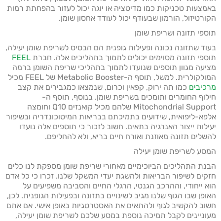
באמצעות טכניקות כמו מדיטציה או יוגה יכול לעזור בהפחתת רמות
הקורטיזול, הורמון שבעודף יכול לעודד אחסון שומן.
תוספי תזונה ושריפת שומן
בעוד שתזונה נכונה ופעילות גופנית הם הבסיס לשריפת שומן יעילה,
תוספי תזונה מסוימים יכולים לתמוך בתהליכים אלה. חברת
FEEL
מציעה מגוון תוספים שנועדו לתמוך בתהליכי שריפת השומן ברמה
המולקולרית. למשל, תוסף ה-Metabolic Booster של FEEL מכיל
מרכיבים
כמו תה ירוק, קפאין וכרום, שנמצאו כמגבירים את קצב
חילוף החומרים ותומכים בשריפת שומן. בנוסף, תוסף ה-
Mitochondrial Support שלהם מכיל קואנזים Q10 וחומצה
אלפא-ליפואית, שידועים בתמיכתם בבריאות המיטוכונדריה ובשיפור
יעילות ייצור האנרגיה בתאים. חשוב לזכור כי תוספים אלה נועדו
להשלים תזונה מאוזנת ואורח חיים בריא, ולא להחליפם.
המסע לשריפת שומן יעילה
הבנת התהליכים הביוכימיים מאחורי שריפת שומן מספקת לנו כלים
חזקים לשיפור הבריאות ולהשגת יעדי המשקל שלנו. זכרו כי כל אדם
הוא ייחודי, וההרכב הגנטי, הרגלי החיים והסביבה משפיעים על
האופן שבו הגוף שלנו מגיב לשינויים בתזונה ובפעילות הגופנית. לכן,
חשוב להקשיב לגוף ולהתאים את האסטרטגיות באופן אישי. אם אתם
מעוניינים לקבל תמיכה נוספת במסע שלכם לשריפת שומן יעילה,