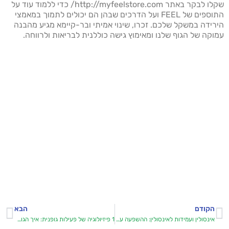
שקלו לבקר באתר http://myfeelstore.com/ כדי ללמוד עוד על
התוספים של FEEL ועל הדרכים שבהן הם יכולים לתמוך במאמצי
הירידה במשקל שלכם. זכרו, שינוי אמיתי ובר-קיימא מגיע מהבנה
עמוקה של הגוף שלנו ומאימוץ גישה כוללנית לבריאות ולרווחה.
הקודם
הבא
אינסולין ועמידות לאינסולין: ההשפעה על משקל הגוף
1 פיזיולוגיה של פעילות גופנית: איך הגוף משתנה במהלך אימון