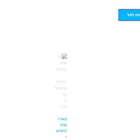
פה לסל
מארז
אחד
לחודש
–