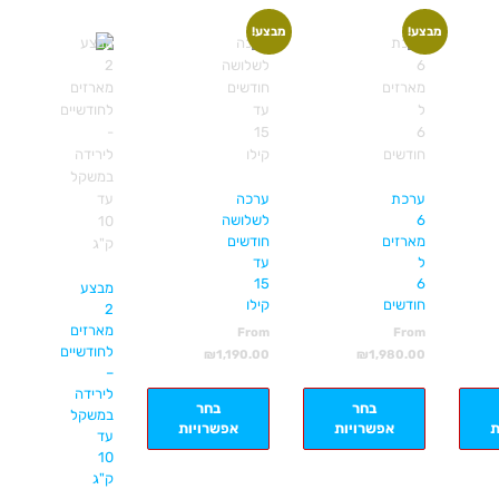
מבצע!
מבצע!
ערכת
ערכה
6
לשלושה
מארזים
חודשים
ל
עד
15
6
מבצע
חודשים
קילו
2
מארזים
From
From
לחודשיים
₪
1,190.00
₪
1,980.00
–
לירידה
בחר
בחר
במשקל
ת
אפשרויות
אפשרויות
עד
10
ק"ג