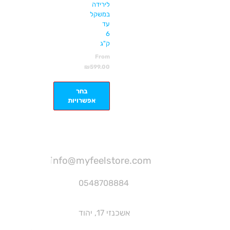
לירידה
במשקל
עד
6
ק"ג
From
₪
599.00
בחר
אפשרויות
info@myfeelstore.com
0548708884
אשכנזי 17, יהוד