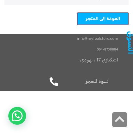
العودة إلى المتجر
تسوق
info@myfeelstore.com
054-8708884
اشكنازي 17 ، يهودي
دعوة للحجز
انتقال
إلى