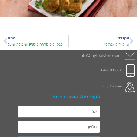
הקודם
הבא
שייק ירוק אנרגטי
פנקייקים מקמח כוסמין ושיבולת שועל
info@myfeelstore.com
054-8708884
אשכנזי 17, יהוד
מעוניינים? השאירו פרטים!