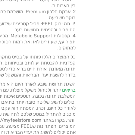
בין הארוחות.
2. אבקת חלבון mium
בוקר משביעה.
3. תה ירוק FEEL: מכיל קטכינ
החומרים ולהפחית תחושות רעב.
4. קפסולות Metabolic Support: מכילות
תפוח עץ, שעוזרים לאזן את רמות הסוכ
למתוקים.
כל המוצרים הללו פותחו על בסיס מחקר 
קפדניות להבטחת יעילותם ובטיחותם. הם
תזונה מאוזנת ואורח חיים בריא כדי ל
בדרך להשגת יעדי הבריאות והמשקל של
השגת תחושת שובע לאורך היום היא מרכ
בריאים
המשלבת תזונה נכונה, תוספים איכותיים,
יכולים להשיג שליטה טובה יותר בתיאבו
לאורך כל היום. זכרו, המפתח הוא עקבי
מוכנים להתחיל במסע שלכם לתחושת שו
המוצרים והפתרונו
אתם יכולים להשיג את יעדי הבריאות וה