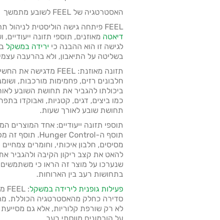
האסטרטגיה של FEEL לשובע מתמשך
FEEL פיתחה גישה הוליסטית לניהול תחושת השובע, המשלבת
דיאטה
מאוזנים, תוספי תזונה ייעודיים, ו
לגישה זו הוא ההבנה כי
ירידה במשקל
בר
בשליטה על התיאבון, ולא בהרעבה עצמי
תזונה מאוזנת: FEEL מדג
חלבונים רזים, פחמימות מורכבות, ושומני
ביכולתו להגביר את תחושת השובע לאורך
כמו ביצים, דגים, קטניות, ואבוקדו בתפרי
תחושת שובע לאורך שעות.
תוסף ה-ger Control
מסיסים, חלבון איכותי, וחומרים צמחיים 
להאט את קצב ריקון הקיבה ולהגביר את
בתחושות רעב בין הארוחות.
פעילות גופנית לירידה במשקל
: L
סדירה כחלק מהאסטרטגיה הכוללת. מחק
לא רק שורפת קלוריות, אלא גם מסייעת ב
על הורמונים מווסתי רעב.