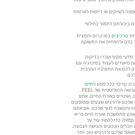
Pre: מושלמת להוספה לשייקים או דייסות לארוחת
ים שידועים ביכולתם לתמוך בחילוף
מרכיבים
כמו כרום ותמצית
ר בדם ולהפחית את התשוקה
מדעי מקיף ועברו בדיקות
 מיועדים לעבוד בסינרגיה עם
ספק לכם את התמיכה המרבית
כם.
יב קריטי בכל מסע ל
חיים
יותר ולניהול משקל מוצלח. עם הגישה ההוליסטית של FEEL,
 ושינויים באורח החיים, אתם
ן שלכם ולהרגיש שבעים ומסופקים
ות והקשבה לגוף שלכם. אם אתם
בע מתמשכת ואורח חיים בריא
יותר, בקרו באתר http://myfeelstore.com/ כדי ללמוד עוד על
ת שFEEL מציעה. עם הכלים הנכונים והגישה הנכונה,
משקל שלכם ולהרגיש טוב יותר