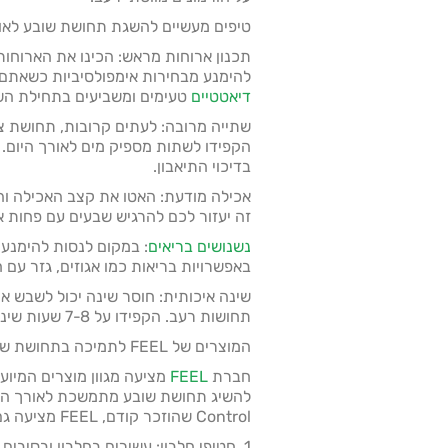
טיפים מעשיים להשגת תחושת שובע לאור
תכנון ארוחות מראש: הכינו את הארוחו
להימנע מבחירות אימפולסיביות כשאתם 
דיאטטיים
טעימים ומשביעים בתחילת הש
שתייה מרובה: לעתים קרובות, תחושת צ
הקפידו לשתות מספיק מים לאורך היום. ת
בדיכוי התיאבון.
אכילה מודעת: האטו את קצב האכילה ו
זה יעזור לכם להרגיש שבעים עם פחות א
נשנושים בריאים
: במקום לנסות להימנע 
באפשרויות בריאות כמו אגוזים, גזר עם חומ
שינה איכותית: חוסר שינה יכול לשבש את
תחושות רעב. הקפידו על 7-8 שעות שינה בלילה.
המוצרים של FEEL לתמיכה בתחושת שובע
חברת
FEEL
מציעה מגוון מוצרים המיו
Control שהוזכר קודם, FEEL מציעה גם:
1. חטיפי חלבון: עשירים בחלבון ובסיבי