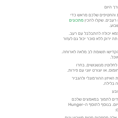
ך היום
ת והחטיפים שלכם מראש כדי
רעבים. שקלו להכין
מתכונים
בוע.
מא יכולה להתבלבל עם רעב.
ה ירוק ללא סוכר יכול גם לעזור
הקדישו תשומת לב מלאה לארוחה.
וכל.
לחלוטין מנשנושים, בחרו
וס, או יוגורט יווני עם פירות.
 האיזון ההורמונלי ולהגביר
עדים לתמוך במאמצים שלכם
להשיג תחושת שובע מתמשכת לאורך היום. בנוסף לתוסף ה-Hunger
ם, אלה מספקים חטיף משביע ונוח