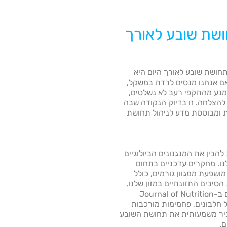
תחושת שובע לאורך
חושת שובע לאורך היום היא
אם אנחנו מנסים לרדת במשקל,
ימנע מהתקפי רעב לא נשלטים,
להצלחה. זו בדיוק הנקודה שבה
ית ומבוססת מדע לניהול תחושת
 לפתרונות של FEEL, חשוב להבין את המנגנונים הביולוגיים
ו. מחקרים עדכניים בתחום
שפעת ממגוון גורמים, כולל
 הסיבים התזונתיים במזון שלנו,
וגם מהמצב הנפשי שלנו. מחקר שפורסם ב-Journal of Nutrition
נת של חלבונים, פחמימות מורכבות
גביר משמעותית את תחושת השובע
ם.