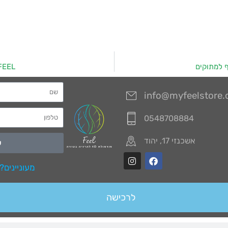
FEEL: הדרך להאיץ את חילוף החומרים
info@myfeelstore
0548708884
אשכנזי 17, יהוד
ש
מעוניינים?
לרכישה