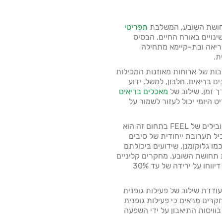
תפריטי
שינויים באורח החיים. הבסיס
יאה ובת-קיימא מתחילה
ת.
ישה את החשיבות של ארוחות מאוזנות המכילות
ם בריאים. חלבון, למשל, ידוע
 זמן. שילוב של
מאכלים בריאים
ט היומי יכול לעזור לשמור על
תוספי תזונה ייעודיים: אחד המוצרים המובילים של FEEL בתחום זה הוא
Hun. תוסף זה מכיל תערובת ייחודית של סיבים
כמו גלוקומנן, שידועים ביכולתם
 תחושת השובע. מחקרים קליניים
שנערכו על מוצר זה הראו כי משתמשים דיווחו על ירידה של עד 30%
FEE מעודדת שילוב של פעילות גופנית
רים מראים כי פעילות גופנית
וויסות התיאבון על ידי השפעה