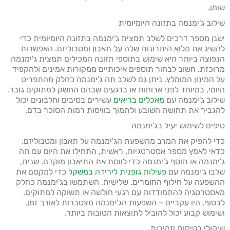
שומן.
שילוב ג'ימנמה בתזונה היומיומית
ישנן מספר דרכים לשלב תמצית ג'ימנמה בתזונה היומיומית כדי
להשיג את מלוא היתרונות שלה על תאבון ומטבוליזם. האפשרות
הנפוצה ביותר היא שימוש בתוספי תזונה המכילים תמצית ג'ימנמה
מרוכזת. חשוב לבחור תוספים איכותיים ממקורות אמינים ולהקפיד
על המינון המומלץ. ניתן גם לשלב תה ג'ימנמה כחלק מהתפריט
היומי, במיוחד לפני ארוחות או ברגעים שבהם החשק למתוקים גובר.
שילוב ג'ימנמה עם
מאכלים בריאים
עשירים בסיבים וחלבונים יכול
להגביר את תחושת השובע ולתמוך בוויסות רמות הסוכר בדם.
טיפים לשימוש יעיל בג'ימנמה
כדי להפיק את המרב מהשפעת הג'ימנמה על תאבון ומטבוליזם,
כדאי לאמץ מספר אסטרטגיות. ראשית, התחילו את היום עם תה
ג'ימנמה או תוסף ג'ימנמה כדי לווסת את התיאבון מוקדם. שנית,
שלבו ג'ימנמה עם
פעילות גופנית לירידה במשקל
כדי למקסם את
ההשפעה על חילוף החומרים. שלישית, השתמשו בג'ימנמה כחלק
מאסטרטגיה להתמודדות עם רגעי חולשה או תשוקה למתוקים.
לבסוף, היו עקביים – השפעות הג'ימנמה מצטברות לאורך זמן,
ושימוש קבוע יכול להוביל לתוצאות הטובות ביותר.
שיקולי בטיחות וזהירות