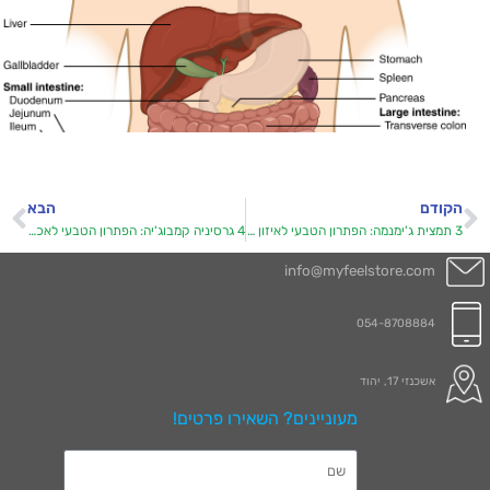
הקודם
הבא
3 תמצית ג'ימנמה: הפתרון הטבעי לאיזון הורמונלי
4 גרסיניה קמבוג'יה: הפתרון הטבעי לאכילה רגשית
info@myfeelstore.com
054-8708884
אשכנזי 17, יהוד
מעוניינים? השאירו פרטים!