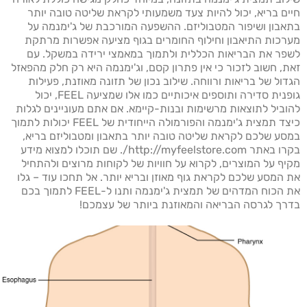
חיים בריא, יכול להיות צעד משמעותי לקראת שליטה טובה יותר
בתאבון ושיפור המטבוליזם. ההשפעה המורכבת של ג'ימנמה על
מערכות התיאבון וחילוף החומרים בגוף מציעה אפשרות מרתקת
לשפר את הבריאות הכללית ולתמוך במאמצי ירידה במשקל. עם
זאת, חשוב לזכור כי אין פתרון קסם, וג'ימנמה היא רק חלק מהפאזל
הגדול של בריאות ורווחה. שילוב נכון של תזונה מאוזנת, פעילות
גופנית סדירה ותוספים איכותיים כמו אלו שמציעה FEEL, יכול
להוביל לתוצאות מרשימות ובנות-קיימא. אם אתם מעוניינים לגלות
כיצד תמצית ג'ימנמה והפורמולה הייחודית של FEEL יכולות לתמוך
במסע שלכם לקראת שליטה טובה יותר בתאבון ומטבוליזם בריא,
בקרו באתר http://myfeelstore.com/. שם תוכלו למצוא מידע
מקיף על המוצרים, לקרוא על חוויות של לקוחות מרוצים ולהתחיל
את המסע שלכם לקראת גוף מאוזן ובריא יותר. אל תחכו עוד – גלו
את הכוח המדהים של תמצית ג'ימנמה ותנו ל-FEEL לתמוך בכם
בדרך לגרסה הבריאה והמאוזנת ביותר של עצמכם!