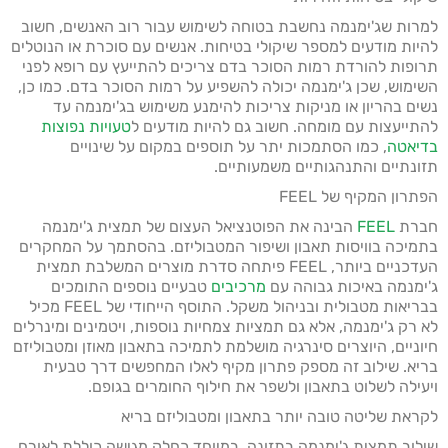
למרות שג'ימנמה נחשבת בטוחה לשימוש עבור רוב האנשים, חשוב
להיות מודעים למספר שיקולי בטיחות. אנשים עם סוכרת או הנוטלים
תרופות להורדת רמות הסוכר בדם צריכים להתייעץ עם רופא לפני
השימוש, שכן ג'ימנמה יכולה להשפיע על רמות הסוכר בדם. כמו כן,
נשים בהריון או מניקות צריכות להימנע משימוש בג'ימנמה עד
להתייעצות עם מומחה. חשוב גם להיות מודעים ל
טעויות נפוצות
בדיאטה
, כמו הסתמכות יתר על תוספים במקום על שינויים
תזונתיים והתנהגותיים משמעותיים.
הפתרון המקיף של FEEL
חברת
FEEL
הבינה את הפוטנציאל העצום של תמצית ג'ימנמה
בתמיכה בוויסות תאבון ושיפור המטבוליזם. בהסתמך על המחקרים
העדכניים ביותר, FEEL פיתחה סדרת מוצרים המשלבת תמצית
ג'ימנמה באיכות גבוהה עם
מרכיבים
טבעיים נוספים התומכים
בבריאות מטבולית ובניהול משקל. התוסף הייחודי של FEEL מכיל
לא רק ג'ימנמה, אלא גם תמציות צמחיות נוספות, ויטמינים ומינרלים
חיוניים, היוצרים סינרגיה מושלמת לתמיכה בתאבון מאוזן ומטבוליזם
בריא. שילוב זה מספק פתרון מקיף לאלו המחפשים דרך טבעית
ויעילה לשלוט בתאבון ולשפר את חילוף החומרים בגופם.
לקראת שליטה טובה יותר בתאבון ומטבוליזם בריא
שילוב תמצית ג'ימנמה בתזונה, במיוחד כחלק מגישה כוללת לאורח