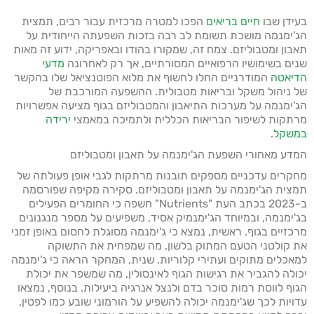
בעידן שבו
חיים בריאים
הפכו למטרה מרכזית עבור רבים, תמצית
הג'ימנמה מושכת תשומת לב רבה בזכות השפעתה הייחודית על
תאבון ומטבוליזם. צמח זה, שמקורו בהודו ובאפריקה, ידוע זה מאות
שנים בשימושיו הרפואיים המסורתיים, אך רק לאחרונה
מדעי
הדיאטה
המודרניים החלו לחשוף את מלוא הפוטנציאל שלו בהקשר
של ניהול משקל ובריאות מטבולית. ההשפעה המורכבת של
הג'ימנמה על מערכות התיאבון והמטבוליזם בגוף מציעה אפשרויות
מרתקות לשיפור הבריאות הכללית ולתמיכה במאמצי
ירידה
במשקל
.
המדע מאחורי השפעת הג'ימנמה על תאבון ומטבוליזם
מחקרים עדכניים מספקים תובנות מרתקות לגבי אופן פעולתה של
תמצית הג'ימנמה על תאבון ומטבוליזם. סקירה מקיפה שפורסמה
ב-2023 בכתב העת "Nutrients" חשפה כי החומרים הפעילים
בג'ימנמה, ובמיוחד הג'ימנמיק אסיד, משפיעים על מספר מנגנונים
מרכזיים בגוף. ראשית, נמצא כי ג'ימנמה מסוגלת לחסום באופן זמני
את קולטני הטעם המתוק בלשון, מה שמפחית את התשוקה
למאכלים מתוקים ועתירי קלוריות. שנית, המחקר הראה כי ג'ימנמה
יכולה להגביר את רגישות הגוף לאינסולין, מה שמשפר את יכולת
הגוף לווסת רמות סוכר בדם ולנצל אנרגיה ביעילות. בנוסף, נמצאו
עדויות לכך שג'ימנמה יכולה להשפיע על הורמוני שובע כמו לפטין,