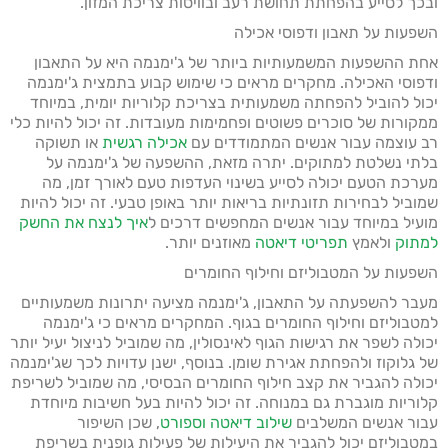
ובכך לסייע בהפחתת תחושת רעב ובוויסות צריכת המזון.
השפעות על תאבון ודפוסי אכילה
אחת ההשפעות המשמעותיות ביותר של ג'ימנמה היא על התאבון
ודפוסי האכילה. מחקרים מראים כי שימוש קבוע בתמצית ג'ימנמה
יכול להוביל להפחתה משמעותית בצריכת קלוריות יומית, במיוחד
ממקורות של סוכרים פשוטים ופחמימות מעובדות. זה יכול להיות כלי
רב עוצמה עבור אנשים המתמודדים עם
אכילה רגשית
או תשוקה
בלתי נשלטת למתוקים. יתרה מזאת, ההשפעה של ג'ימנמה על
מערכת הטעם יכולה לסייע בשינוי העדפות טעם לאורך זמן, מה
שמוביל לבחירות תזונתיות בריאות יותר באופן טבעי. זה יכול להיות
מועיל במיוחד עבור אנשים המחפשים דרכים ל
איך לנצח את החשק
למתוק
ולאמץ
תפריטי דיאטה
מאוזנים יותר.
השפעות על המטבוליזם וחילוף החומרים
מעבר להשפעתה על התאבון, ג'ימנמה מציעה יתרונות משמעותיים
למטבוליזם וחילוף החומרים בגוף. המחקרים מראים כי ג'ימנמה
יכולה לשפר את רגישות הגוף לאינסולין, מה שמוביל לניצול יעיל יותר
של גלוקוז ולהפחתת אגירת שומן. בנוסף, ישנן עדויות לכך שג'ימנמה
יכולה להגביר את קצב חילוף החומרים הבסיסי, מה שמוביל לשריפת
קלוריות מוגברת גם במנוחה. זה יכול להיות בעל חשיבות מיוחדת
עבור אנשים המשלבים
שילוב דיאטה וספורט
, שכן השיפור
במטבוליזם יכול להגביר את היעילות של פעילות גופנית בשריפת