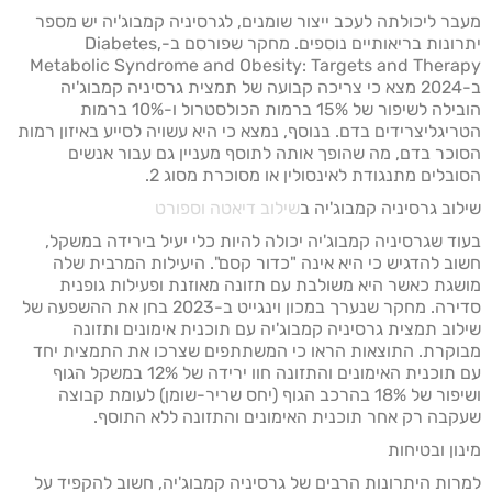
מעבר ליכולתה לעכב ייצור שומנים, לגרסיניה קמבוג'יה יש מספר
יתרונות בריאותיים נוספים. מחקר שפורסם ב-Diabetes,
Metabolic Syndrome and Obesity: Targets and Therapy
ב-2024 מצא כי צריכה קבועה של תמצית גרסיניה קמבוג'יה
הובילה לשיפור של 15% ברמות הכולסטרול ו-10% ברמות
הטריגליצרידים בדם. בנוסף, נמצא כי היא עשויה לסייע באיזון רמות
הסוכר בדם, מה שהופך אותה לתוסף מעניין גם עבור אנשים
הסובלים מתנגודת לאינסולין או מסוכרת מסוג 2.
שילוב גרסיניה קמבוג'יה ב
שילוב דיאטה וספורט
בעוד שגרסיניה קמבוג'יה יכולה להיות כלי יעיל בירידה במשקל,
חשוב להדגיש כי היא אינה "כדור קסם". היעילות המרבית שלה
מושגת כאשר היא משולבת עם תזונה מאוזנת ופעילות גופנית
סדירה. מחקר שנערך במכון וינגייט ב-2023 בחן את ההשפעה של
שילוב תמצית גרסיניה קמבוג'יה עם תוכנית אימונים ותזונה
מבוקרת. התוצאות הראו כי המשתתפים שצרכו את התמצית יחד
עם תוכנית האימונים והתזונה חוו ירידה של 12% במשקל הגוף
ושיפור של 18% בהרכב הגוף (יחס שריר-שומן) לעומת קבוצה
שעקבה רק אחר תוכנית האימונים והתזונה ללא התוסף.
מינון ובטיחות
למרות היתרונות הרבים של גרסיניה קמבוג'יה, חשוב להקפיד על