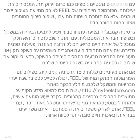
עם
מרכיבים
סינרגטיים נוספים כמו כרום וירוק תה, המגבירים את
יעילותה. הפורמולה הייחודית של FEEL לא רק מסייעת בעיכוב ייצור
שומנים, אלא גם תומכת בוויסות התיאבון, שיפור חילוף החומרים
ואיזון רמות הסוכר בדם.
גרסיניה קמבוג'יה מציעה פתרון טבעי ויעיל לתמיכה בירידה במשקל
ובשיפור הבריאות המטבולית. עם זאת, חשוב לזכור כי היא חלק
ממכלול של אורח חיים בריא, הכולל תזונה מאוזנת ופעילות גופנית
סדירה. אם אתם מתמודדים עם אתגרים בשמירה על משקל תקין או
מעוניינים בתמיכה טבעית בתהליך הירידה במשקל, כדאי לשקול את
שילוב הגרסיניה קמבוג'יה בשגרה היומית שלכם.
אם אתם מעוניינים לגלות כיצד גרסיניה קמבוג'יה, בשילוב עם
הפורמולות המתקדמות של FEEL, יכולה לסייע לכם בהשגת יעדי
הבריאות והמשקל שלכם, מומלץ לבקר באתר
http://myfeelstore.com/. שם תוכלו למצוא מידע מקיף על
המוצרים המכילים גרסיניה קמבוג'יה, לקבל ייעוץ מותאם אישית,
ולהתחיל במסע לקראת גוף בריא יותר ומשקל מאוזן. זכרו, עם
FEEL, אתם לא רק משפרים את הופעתכם – אתם משקיעים
בבריאות ובאיכות חיים טובה יותר לטווח ארוך.
הקודם
הבא