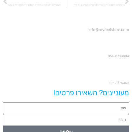
גרסיניה קמבוג'יה: הפרי הטרופי שמסייע בהרזיה
תמצית ג'ימנמה: הפתרון הטבעי להתמכרות לסוכר
info@myfeelstore.com
054-8708884
אשכנזי 17, יהוד
מעוניינים? השאירו פרטים!
שליחה