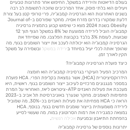
בעולם הדיאטות והירידה במשקל, החיפוש אחר פתרונות טבעיים
ויעילים הוא בלתי פוסק. אחד המרכיבים שזוכה לתשומת לב רבה
בשנים האחרונות הוא הגרסיניה קמבוג'יה, פרי טרופי קטן בעל צורת
דלעת שמקורו בדרום מזרח אסיה. מחקר שפורסם ב-Journal of
Obesity בשנת 2024 מצא כי שימוש קבוע בתמצית גרסיניה
קמבוג'יה הוביל לירידה ממוצעת של 8% במשקל הגוף תוך 12
שבועות, לעומת 3% בלבד בקבוצת הפלצבו. מה שמייחד את
הגרסיניה קמבוג'יה הוא יכולתה לעכב את ייצור השומנים בגוף, מה
שהופך אותה לכלי יעיל במיוחד ב
ירידה במשקל
ובשמירה על משקל
תקין לאורך זמן.
כיצד פועלת הגרסיניה קמבוג'יה?
המרכיב הפעיל העיקרי בגרסיניה קמבוג'יה הוא חומצה
הידרוקסיציטרית (HCA), אשר נמצאת בקליפת הפרי. HCA פועלת
במספר מנגנונים מרכזיים לעיכוב ייצור השומנים בגוף. ראשית, היא
מעכבת את פעילות האנזים ATP-ציטראט ליאז, האחראי על המרת
פחמימות לשומנים. מחקר שנערך באוניברסיטת תל אביב ב-2023
הראה כי HCA מפחיתה את פעילות האנזים בכ-30%, מה שמוביל
לירידה משמעותית בייצור שומנים חדשים בגוף. בנוסף, HCA
נמצאה כמגבירה את רמות הסרוטונין במוח, מה שעשוי לסייע
בהפחתת התיאבון ובמניעת
אכילה רגשית
.
יתרונות נוספים של גרסיניה קמבוג'יה