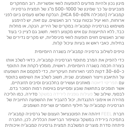
מינון נכון ולהיות מודעים לתופעות לוואי אפשריות. רוב המחקרים
מצביעים על כך שמינון של 500-1000 מ"ג של תמצית גרסיניה
קמבוג'יה (המכילה 50-60% HCA), הנלקח שלוש פעמים ביום לפני
ארוחות, הוא יעיל ובטוח עבור רוב האנשים. עם זאת, יש להימנע
משימוש בגרסיניה קמבוג'יה במקרים של היריון, הנקה, או מחלות
כבד, ללא התייעצות עם איש מקצוע רפואי. חשוב גם לציין כי בעוד
שרוב האנשים חווים תופעות לוואי מינימליות, יש מקרים נדירים של
בחילות, כאבי ראש או בעיות עיכול קלות.
טיפים לשילוב גרסיניה קמבוג'יה בשגרה היומיומית
כדי להפיק את המרב מתוסף הגרסיניה קמבוג'יה, כדאי לשלב אותו
בצורה חכמה בשגרה היומיומית. ראשית, מומלץ לקחת את התוסף
כ-30-60 דקות לפני הארוחות העיקריות, כדי למקסם את השפעתו
על התיאבון וייצור השומנים. שנית, חשוב לשלב את השימוש בתוסף
עם
תפריטי דיאטה
מאוזנים ועשירים בחלבונים וסיבים תזונתיים,
אשר תומכים בתחושת שובע ומסייעים בוויסות רמות הסוכר בדם.
לבסוף, שילוב של
פעילות גופנית לירידה במשקל
סדירה, כמו הליכה
מהירה או אימוני התנגדות, יכול להגביר את ההשפעה החיובית של
הגרסיניה קמבוג'יה על חילוף החומרים ושריפת השומנים.
חברת
FEEL
זיהתה את הפוטנציאל העצום של גרסיניה קמבוג'יה
בתמיכה בירידה במשקל ובשיפור הבריאות הכללית. לכן, החברה
פיתחה סדרת מוצרים המשלבת תמצית גרסיניה קמבוג'יה איכותית