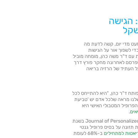
: הגישה
שקל
ט מדי יום, קשה לדעת מה
כדי לשפוך אור על הגישות
עם ד"ר משה כהן, מומחה מוביל
שפרסם לאחרונה מחקר פורץ דרך
ל העתיד של הרזיה בריאה
ותח ד"ר כהן, "היא להתייחס לכל
לנו מראה שלכל אדם יש 'טביעת
 הפרופיל המטבולי האישי היא
אים
.
מחקרו האחרון, שפורסם ב-Journal of Personalized Nutrition בשנת
ית תזונה על בסיס פרופיל גנטי
יאטות למתחילים
ב-68% לעומת