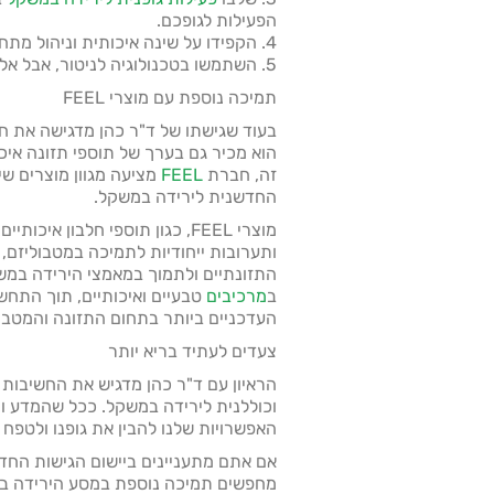
הפעילות לגופכם.
4. הקפידו על שינה איכותית וניהול מתח.
5. השתמשו בטכנולוגיה לניטור, אבל אל תהפכו לאובססיביים לגביה.
תמיכה נוספת עם מוצרי FEEL
בעוד שגישתו של ד"ר כהן מדגישה את ח
הוא מכיר גם בערך של תוספי תזונה אי
זה, חברת
FEEL
מציעה מגוון מוצרים ש
החדשנית לירידה במשקל.
מוצרי FEEL, כגון תוספי חלבון אי
ותערובות ייחודיות לתמיכה במטבוליזם,
התזונתיים ולתמוך במאמצי הירידה במ
ב
מרכיבים
טבעיים ואיכותיים, תוך התח
העדכניים ביותר בתחום התזונה והמטבול
צעדים לעתיד בריא יותר
הראיון עם ד"ר כהן מדגיש את החשיבות
וכוללנית לירידה במשקל. ככל שהמדע ו
האפשרויות שלנו להבין את גופנו ולטפח 
אם אתם מתעניינים ביישום הגישות החדש
מחפשים תמיכה נוספת במסע הירידה ב