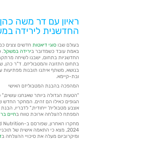
ראיון עם דר משה כהן
החדשנית לירידה במ
בעולם שבו
סוגי דיאטות
חדשים צצים כמע
באמת עובד כשמדובר ב
ירידה במשקל
. 
החדשניות בתחום, ישבנו לשיחה מרתקת 
בתחום התזונה והמטבוליזם. ד"ר כהן, 
בנושא, משתף איתנו תובנות מפתיעות ע
ובת-קיימא.
המהפכה בהבנת המטבוליזם האישי
"הטעות הגדולה ביותר שאנחנו עושים," פ
הגופים כאילו הם זהים. המחקר החדש ש
אצבע מטבולית' ייחודית." לדבריו, הבנת
המפתח להצלחה ארוכת טווח ב
חיים ברי
2024, מצא כי התאמה אישית של תוכנ
ומיקרוביום מעלה את סיכויי ההצלחה ב
ד