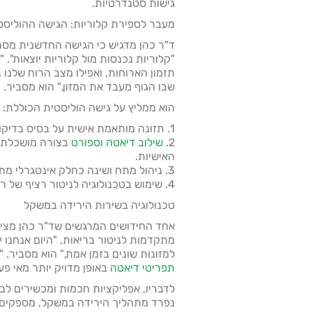
גישות סטנדרטיות.
מעבר לספירת קלוריות: הגישה ההוליסט
ד"ר כהן מדגיש כי הגישה החדשנית מ
"קלוריות נכנסות מול קלוריות יוצאות". "
תזמון הארוחות, ואפילו מצב הרוח שלנו 
שבו הגוף מעבד את המזון," הוא מסביר.
הוא ממליץ על גישה הוליסטית הכוללת:
1. תזונה מותאמת אישית על בסיס בדיקות גנטיות ומיקרוביום.
2.
שילוב דיאטה וספורט
בצורה מושכלת, 
האישיות.
3. ניהול מתח ושינה כחלק אינטגרלי מתוכנית הירידה במשקל.
4. שימוש בטכנולוגיה לניטור רציף של רמות הסוכר והאינסולין בדם.
טכנולוגיה בשירות הירידה במשקל
אחד החידושים המרגשים שד"ר כהן מציג 
מתקדמות לניטור בריאות. "היום אנחנו י
למזונות שונים בזמן אמת," הוא מסביר. 
תפריטי דיאטה
באופן מדויק יותר מאי פע
לדבריו, אפליקציות חכמות ומכשירים לב
נפרד מתהליך הירידה במשקל, מספקים 