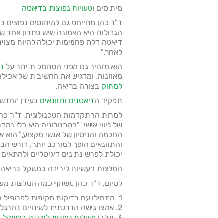
מיתוסים ו
טעויות נפוצות בדיאטה
ד"ר כהן מתייחס גם למיתוסים נפוצים ב
הגדולות היא האמונה שיש פתרון אחד שמ
דיאטה דלת פחמימות יכולה להיות מצוי
לאחר."
הוא מזהיר גם מפני הסתמכות יתר על
נש
מאוזנות, ומדגיש את החשיבות של אכילה
למתוק
בצורה בריאה.
תפקיד ה
דיאטנים ותזונאים
בעידן החדש
למרות ההתקדמות הטכנולוגית, ד"ר כ
של ליווי אישי. "הטכנולוגיה היא כלי נה
החכמה והניסיון של אנשי מקצוע," הוא א
והתזונאים הופך למורכב יותר, דורש ה
יכולת לפרש נתונים דיגיטליים ולהתאים 
המלצות מעשיות לירידה במשקל בריאה
לסיום, ד"ר כהן משתף כמה המלצות מעש
1. התחילו עם בדיקות מקיפות לפרופיל המטבולי שלכם.
2. אמצו גישה הדרגתית לשינויים בהרגלי האכילה.
3. שלבו
פעילות גופנית לירידה במשקל
ב