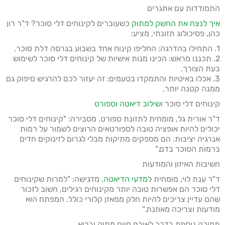
התמודדות עם אתגרים
איך לנצח את החשק למתוק
כשעוברים לקינוחים דלי סוכר? ד"ר רון
כהן, פסיכולוג תזונתי, מציע:
1. התחילו בהדרגה: החליפו קינוח אחד בשבוע בגרסה דלת סוכר.
2. תכננו מראש: הכינו מנות אישיות של קינוחים דלי סוכר לשימוש
בעת הצורך.
3. אכלו באיטיות והתמקדו בטעמים: זה יעזור לכם להרגיש סיפוק גם
ממנה קטנה יותר.
קינוחים דלי סוכר ו
שילוב דיאטה וספורט
ד"ר אורית גל, מומחית לתזונת ספורט, מסבירה: "קינוחים דלי סוכר
יכולים להיות אופציה טובה לספורטאים הרוצים לשמור על רמות
אנרגיה יציבות. הם מספקים מתיקות מבלי לגרום לזינוקים חדים
ברמות הסוכר בדם."
חשיבות האיזון והמודעות
ד"ר ענת לוי, מומחית ל
מדעי הדיאטה
, מדגישה: "למרות שקינוחים
דלי סוכר הם אפשרות טובה יותר מקינוחים רגילים, חשוב לזכור
שהם עדיין צריכים להיות חלק ממאזן קלורי כולל. המפתח הוא
מודעות וצריכה מאוזנת."
תמיכה נוספת בדרך לאורח חיים מתוק ובריא