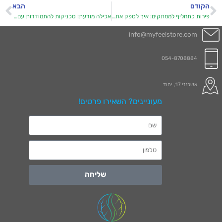
הקודם
הבא
פירות כתחליף לממתקים: איך לספק את הצורך במתוק בצורה בריאה
אכילה מודעת: טכניקות להתמודדות עם דחפים למתוקים
info@myfeelstore.com
054-8708884
אשכנזי 17, יהוד
מעוניינים? השאירו פרטים!
שליחה