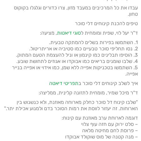
עבדו את כל המרכיבים במעבד מזון, צרו כדורים וגלגלו בקוקוס
טחון.
טיפים להכנת קינוחים דלי סוכר
ד"ר יעל לוי, שפית ומומחית ל
סוגי דיאטות
, מציעה:
1. השתמשו בפירות בשלים להמתקה טבעית.
2. נסו תחליפי סוכר טבעיים כמו סטיביה או אריתריטול.
3. הוסיפו תבלינים כמו קינמון או וניל להעצמת הטעם המתוק.
4. שלבו שומנים בריאים כמו אבוקדו או אגוזים לתחושת שובע.
5. השתמשו בטכניקות אפייה ללא שמן, כמו אידוי או אפייה בנייר
אפייה.
איך לשלב קינוחים דלי סוכר ב
תפריטי דיאטה
ד"ר מיכל שמיר, מומחית לתזונה קלינית, ממליצה:
"שלבו קינוח דל סוכר כחלק מארוחה מאוזנת, ולא כנשנוש בין
הארוחות. זה יעזור לווסת את רמות הסוכר בדם ולמנוע אכילת יתר."
דוגמה לארוחת ערב מאוזנת עם קינוח:
– סלט ירוק עם חזה עוף צלוי
– פרוסת לחם מחיטה מלאה
– מנה קטנה של מוס שוקולד אבוקדו