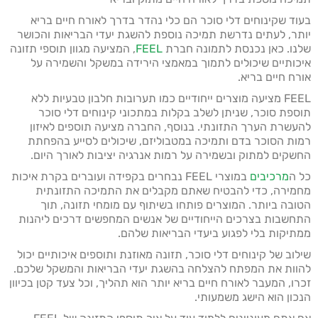
בעוד שקינוחים דלי סוכר הם כלי נהדר בדרך לאורח חיים בריא
יותר, לעתים נדרשת תמיכה נוספת להשגת יעדי הבריאות והכושר
שלנו. כאן נכנסת לתמונה חברת
FEEL
, המציעה מגוון תוספי תזונה
איכותיים שיכולים לתמוך במאמצי הירידה במשקל והשמירה על
אורח חיים בריא.
FEEL מציעה מוצרים ייחודיים כמו תערובות חלבון טבעיות ללא
תוספת סוכר, שניתן לשלב בקלות במתכוני קינוחים דלי סוכר
להעשרת הערך התזונתי. בנוסף, החברה מציעה תוספים לאיזון
רמות הסוכר בדם ותמיכה במטבוליזם, שיכולים לסייע בהפחתת
החשקים למתוק ובשמירה על רמות אנרגיה יציבות לאורך היום.
כל ה
מרכיבים
במוצרי FEEL נבחרים בקפידה ועוברים בקרת איכות
מחמירה, כדי להבטיח שאתם מקבלים את התמיכה התזונתית
הטובה ביותר. המוצרים פותחו בשיתוף עם מומחי תזונה, תוך
התחשבות בצרכים הייחודיים של אנשים המחפשים דרכים ליהנות
ממתיקות בלי לפגוע ביעדי הבריאות שלהם.
שילוב של קינוחים דלי סוכר, תזונה מאוזנת ותוספים איכותיים יכול
להוות את המפתח להצלחה בהשגת יעדי הבריאות והמשקל שלכם.
זכרו, המעבר לאורח חיים בריא יותר הוא תהליך, וכל צעד קטן בכיוון
הנכון הוא הישג משמעותי.