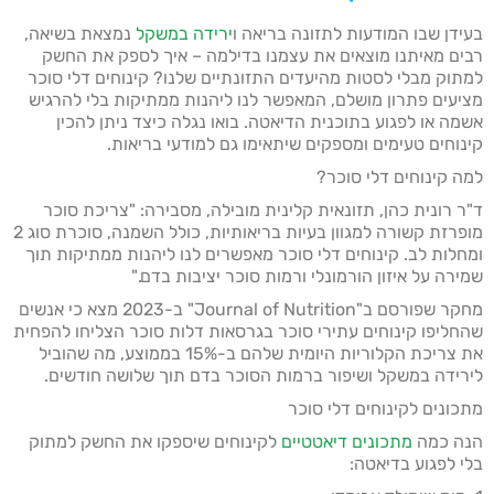
בעידן שבו המודעות לתזונה בריאה ו
ירידה במשקל
נמצאת בשיאה,
רבים מאיתנו מוצאים את עצמנו בדילמה – איך לספק את החשק
למתוק מבלי לסטות מהיעדים התזונתיים שלנו? קינוחים דלי סוכר
מציעים פתרון מושלם, המאפשר לנו ליהנות ממתיקות בלי להרגיש
אשמה או לפגוע בתוכנית הדיאטה. בואו נגלה כיצד ניתן להכין
קינוחים טעימים ומספקים שיתאימו גם למודעי בריאות.
למה קינוחים דלי סוכר?
ד"ר רונית כהן, תזונאית קלינית מובילה, מסבירה: "צריכת סוכר
מופרזת קשורה למגוון בעיות בריאותיות, כולל השמנה, סוכרת סוג 2
ומחלות לב. קינוחים דלי סוכר מאפשרים לנו ליהנות ממתיקות תוך
שמירה על איזון הורמונלי ורמות סוכר יציבות בדם."
מחקר שפורסם ב"Journal of Nutrition" ב-2023 מצא כי אנשים
שהחליפו קינוחים עתירי סוכר בגרסאות דלות סוכר הצליחו להפחית
את צריכת הקלוריות היומית שלהם ב-15% בממוצע, מה שהוביל
לירידה במשקל ושיפור ברמות הסוכר בדם תוך שלושה חודשים.
מתכונים לקינוחים דלי סוכר
הנה כמה
מתכונים דיאטטיים
לקינוחים שיספקו את החשק למתוק
בלי לפגוע בדיאטה: