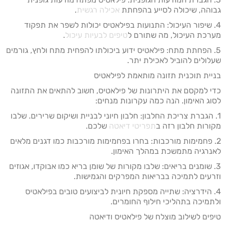
גבוהה, שיכולה לסייע בהפחתת
אכילה רגשית
.
4. שיפור העיכול: התנועות בפילאטיס יכולות לשפר את תפקוד
מערכת העיכול, מה שתורם ל
טיפים לבעיות עיכול
.
5. הפחתת מתח: פילאטיס ידוע ביכולתו להפחית מתח ולחץ, גורמים
שעלולים להוביל לאכילת יתר.
בניית תוכנית תזונה מותאמת לפילאטיס
כדי למקסם את היתרונות של פילאטיס, חשוב להתאים את התזונה
לסוג האימון. הנה כמה עקרונות מנחים:
1. הגברת צריכת החלבון: חלבון חיוני לבניית ושיקום שרירים. שלבו
מקורות חלבון רזה ב
תפריטי דיאטה
שלכם.
2. פחמימות מורכבות: בחרו בפחמימות מורכבות כמו דגנים מלאים
לאנרגיה מתמשכת במהלך האימון.
3. שומנים בריאים: שלבו מקורות של שומן בריא כמו אבוקדו, אגוזים
וזרעים לתמיכה בבריאות המפרקים והגמישות.
4. הידרציה: שתייה מספקת חיונית לביצועים טובים בפילאטיס
ולתמיכה בתהליכי חילוף החומרים.
טיפים לשילוב מוצלח של פילאטיס ודיאטה