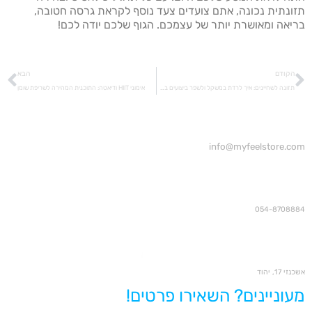
תזונתית נכונה, אתם צועדים צעד נוסף לקראת גרסה חטובה,
בריאה ומאושרת יותר של עצמכם. הגוף שלכם יודה לכם!
הקודם
הבא
תזונה לשחיינים: איך לרדת במשקל ולשפר ביצועים במים
אימוני HIIT ודיאטה: התוכנית המהירה לשריפת שומן
info@myfeelstore.com
054-8708884
אשכנזי 17, יהוד
מעוניינים? השאירו פרטים!