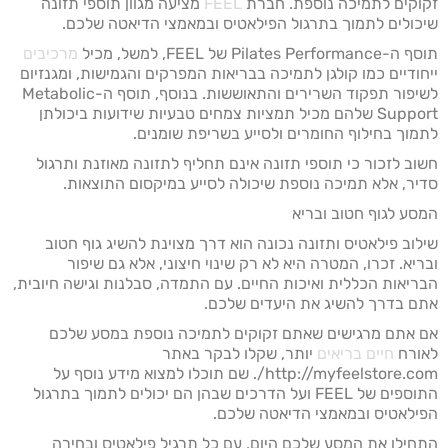
זקוקים לתמיכה נוספת. חברת
FEEL
מציעה מגוון תוספי תזונה
שיכולים לתמוך בתרגול הפילאטיס ובמאמצי הדיאטה שלכם.
תוסף ה-Pilates Performance של FEEL, למשל, מכיל
מרכיבים
ייחודיים כמו קולגן לתמיכה בבריאות המפרקים והגמישות, ומגנזיום
לשיפור תפקוד השרירים והתאוששות. בנוסף, תוסף ה-Metabolic
Support שלהם מכיל תמציות צמחים טבעיות שידועות ביכולתן
לתמוך בחילוף החומרים ולסייע בשריפת שומנים.
חשוב לזכור כי תוספי תזונה אינם תחליף לתזונה מאוזנת ותרגול
סדיר, אלא תמיכה נוספת שיכולה לסייע במיקסום התוצאות.
המסע לגוף חטוב ובריא
שילוב פילאטיס ותזונה נכונה הוא דרך מצוינת להשיג גוף חטוב
ובריא. זכרו, המטרה היא לא רק שינוי חיצוני, אלא גם שיפור
הבריאות הכללית ואיכות החיים. עם התמדה, סבלנות וגישה חיובית,
אתם בדרך להשיג את היעדים שלכם.
אם אתם מרגישים שאתם זקוקים לתמיכה נוספת במסע שלכם
לאורח
חיים בריאים
יותר, שקלו לבקר באתר
http://myfeelstore.com/. שם תוכלו למצוא מידע נוסף על
התוספים של FEEL ועל הדרכים שבהן הם יכולים לתמוך בתרגול
הפילאטיס ובמאמצי הדיאטה שלכם.
התחילו את המסע שלכם היום. עם כל תרגיל פילאטיס ובחירה