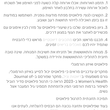
1. תזמון הארוחות: אכלו ארוחה קלה כשעה לפני האימון ואל תשכחו
לאכול ארוחה עשירה בחלבון לאחר האימון.
2. הקשיבו לגוף: פילאטיס מפתח מודעות גופנית. השתמשו במודעות
זו גם בזמן האכילה לזיהוי תחושות רעב ושובע.
3. גיוון באימונים: שלבו בין שיעורי פילאטיס על מזרן לבין אימונים עם
מכשירים לאתגר את הגוף במגוון דרכים.
4. תכננו מראש: הכינו
מתכונים דיאטטיים
מראש כדי להבטיח
שתמיד יהיו לכם
מאכלים בריאים
זמינים.
5. מנוחה והתאוששות: אל תזניחו את חשיבות המנוחה. שינה טובה
חיונית לתהליכי ההתאוששות והירידה במשקל.
פילאטיס ואיזון הורמונלי
מחקרים עדכניים מראים כי פילאטיס יכול לסייע באיזון הורמונלי,
גורם משמעותי ב
דיאטות וגיל
. מחקר שפורסם ב-Journal of
Women's Health ב-2023 הראה כי תרגול פילאטיס סדיר הוביל
לשיפור ברמות הורמוני המין ולהפחתת תסמיני גיל המעבר אצל
נשים.
תמיכה תזונתית לתרגול פילאטיס
בעוד שפילאטיס ותזונה נכונה הם הבסיס להצלחה, לעתים אנו