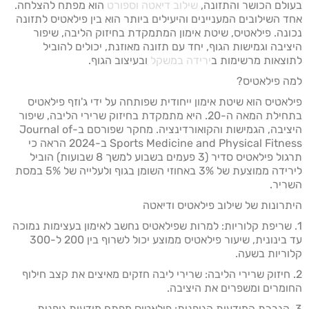
בעולם הכושר והתזונה,
שילוב דיאטה וספורט
הוא מפתח להצלחה.
אחד השילובים המעניינים והיעילים ביותר הוא בין פילאטיס לתזונה
נכונה. פילאטיס, שיטת אימון המתמקדת בחיזוק הליבה, שיפור
היציבה וגמישות הגוף, יחד עם תזונה מאוזנת, יכולים להוביל
לתוצאות מרשימות ב
ירידה במשקל
ובעיצוב הגוף.
למה פילאטיס?
פילאטיס הוא שיטת אימון ייחודית שפותחה על ידי ג'וזף פילאטיס
בתחילת המאה ה-20. היא מתמקדת בחיזוק שרירי הליבה, שיפור
היציבה, הגמישות והקואורדינציה. מחקר שפורסם ב-Journal of
Sports Medicine and Physical Fitness ב-2024 הראה כי
תרגול פילאטיס סדיר (3 פעמים בשבוע למשך 8 שבועות) הוביל
לירידה ממוצעת של 3% באחוזי השומן בגוף ולעלייה של 5% במסת
השריר.
היתרונות של שילוב פילאטיס ודיאטה
1. שריפת קלוריות: למרות שפילאטיס נחשב לאימון בעצימות נמוכה
עד בינונית, שיעור פילאטיס ממוצע יכול לשרוף בין 200 ל-300
קלוריות בשעה.
2. חיזוק שרירי הליבה: שרירי ליבה חזקים מאיצים את קצב חילוף
החומרים ומשפרים את היציבה.
3. הגברת המודעות הגופנית: פילאטיס מפתח מודעות גופנית