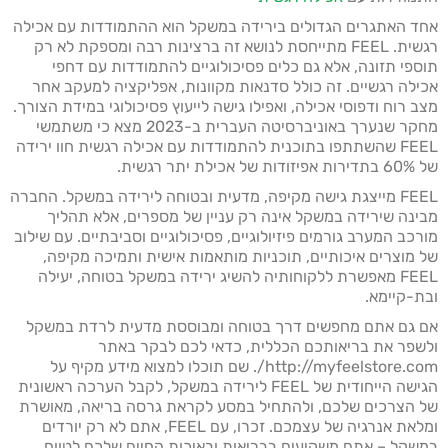
אחד האתגרים הגדולים בירידה במשקל הוא ההתמודדות עם אכילה
רגשית. FEEL מתייחסת לנושא זה ברצינות רבה ומספקת לא רק
תוספי תזונה, אלא גם כלים פסיכולוגיים להתמודדות עם דחפי
אכילה רגשיים. זה כולל סדנאות מקוונות, אפליקציה למעקב אחר
מצב רוח ודפוסי אכילה, ואפילו גישה לייעוץ פסיכולוגי במידת הצורך.
מחקר שנערך באוניברסיטה העברית ב-2023 מצא כי משתמשי
FEEL שהשתתפו בתוכנית להתמודדות עם אכילה רגשית חוו ירידה
של 60% בתדירות אפיזודות של אכילת יתר רגשית.
FEEL מייצגת גישה מקיפה, מדעית ובטוחה לירידה במשקל. החברה
מבינה שירידה במשקל אינה רק עניין של מספרים, אלא תהליך
מורכב המערב גורמים פיזיולוגיים, פסיכולוגיים וסביבתיים. עם שילוב
של מוצרים איכותיים, תוכניות מותאמות אישית ותמיכה מקיפה,
FEEL מאפשרת ללקוחותיה להשיג ירידה במשקל בטוחה, יעילה
ובת-קיימא.
אם גם אתם מחפשים דרך בטוחה ומבוססת מדעית לרדת במשקל
ולשפר את בריאותכם הכללית, כדאי לכם לבקר באתר
http://myfeelstore.com/. שם תוכלו למצוא מידע מקיף על
הגישה הייחודית של FEEL לירידה במשקל, לקבל הערכה ראשונית
של הצרכים שלכם, ולהתחיל במסע לקראת גרסה בריאה, מאושרת
ומלאת אנרגיה של עצמכם. זכרו, עם FEEL, אתם לא רק יורדים
במשקל – אתם משקיעים בבריאות ובאיכות החיים שלכם לטווח