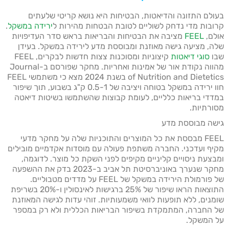
בעולם התזונה והדיאטות, הבטיחות היא נושא קריטי שלעתים
קרובות מדי נדחק לשוליים לטובת הבטחות מהירות ל
ירידה במשקל
.
אולם,
FEEL
מציבה את הבטיחות והבריאות בראש סדר העדיפויות
שלה, מציעה גישה מאוזנת ומבוססת מדע לירידה במשקל. בעידן
שבו
סוגי דיאטות
קיצוניות ומסוכנות צצות חדשות לבקרים, FEEL
מהווה נקודת אור של אמינות ואחריות. מחקר שפורסם ב-Journal
of Nutrition and Dietetics בשנת 2024 מצא כי משתמשי FEEL
חוו ירידה במשקל בטוחה ויציבה של 0.5-1 ק"ג בשבוע, תוך שיפור
במדדי בריאות כלליים, לעומת קבוצות שהשתמשו בשיטות דיאטה
מסורתיות.
גישה מבוססת מדע
FEEL מבססת את כל המוצרים והתוכניות שלה על מחקר מדעי
מקיף ועדכני. החברה משתפת פעולה עם מוסדות אקדמיים מובילים
ומבצעת ניסויים קליניים מקיפים לפני השקת כל מוצר. לדוגמה,
מחקר שנערך באוניברסיטת תל אביב ב-2023 בדק את ההשפעה
של פורמולת הירידה במשקל של FEEL על מדדים מטבוליים.
התוצאות הראו שיפור של 25% ברגישות לאינסולין ו-20% בשריפת
שומנים, ללא תופעות לוואי משמעותיות. זוהי עדות לגישה המאוזנת
של החברה, המתמקדת בשיפור הבריאות הכללית ולא רק במספר
על המשקל.