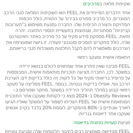
שקיפות מלאה ב
מרכיבים
אחד הדברים המייחדים את FEEL הוא השקיפות המלאה לגבי הרכב
המוצרים. כל מרכיב מפורט בבירור על התווית, כולל הכמות
המדויקת והצורה הכימית שלו. החברה נמנעת משימוש ב"תערובות
קנייניות" מסתוריות, שנפוצות בתעשיית תוספי התזונה. יתרה
מזאת, FEEL מספקת מידע מקיף על כל מרכיב באתר האינטרנט
שלה, כולל מחקרים תומכים ומנגנוני פעולה. זו גישה שמעצימה את
הצרכנים ומאפשרת להם לקבל החלטות מושכלות לגבי בריאותם.
התאמה אישית ומעקב רפואי
FEEL מבינה שאין פתרון אחד שמתאים לכולם בנושא ירידה
במשקל. לכן, החברה מציעה תוכניות מותאמות אישית, המבוססות
על פרופיל בריאותי מקיף של כל לקוח. זה כולל בדיקות דם, הערכת
הרכב גוף, ואפילו בדיקות גנטיות. בנוסף, FEEL ממליצה על מעקב
רפואי קבוע במהלך תהליך הירידה במשקל. מחקר שפורסם ב-
Obesity Reviews ב-2024 מצא כי לקוחות שעקבו אחר התוכנית
המותאמת אישית של FEEL הצליחו לשמור על המשקל שאליו הגיעו
לאורך שנתיים ב-80% מהמקרים, לעומת 20% בלבד בקרב אנשים
שעקבו אחר דיאטות גנריות.
מניעת
טעויות נפוצות בדיאטה
FEEL מקדישה מאמצים רבים לחינוך הלקוחות שלה ומניעת טעויות