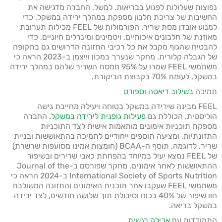
נפוצות שעלולות לפגוע בבריאות. למשל, החברה מדגישה את
החשיבות של צריכת חלבון מספקת במהלך ירידה במשקל, כדי
למנוע אובדן מסת שריר. הפורמולות של FEEL מכילות תערובת
מאוזנת של חלבונים איכותיים, ויטמינים ומינרלים חיוניים, כדי
להבטיח שהגוף מקבל את כל רכיבי התזונה הדרושים גם בתקופה
של הגבלה קלורית. מחקר שנערך במכון וייצמן ב-2023 הראה כי
משתמשי FEEL שמרו על 95% ממסת השריר שלהם במהלך ירידה
במשקל, לעומת 70% בקבוצת הביקורת.
תמיכה ב
שילוב דיאטה וספורט
FEEL מבינה שירידה במשקל בטוחה ויעילה מחייבת גישה
הוליסטית, הכוללת גם
פעילות גופנית לירידה במשקל
. החברה
מספקת תוכניות אימונים מותאמות אישית לצד התוכניות
התזונתיות, ומציעה תוספים ייחודיים לתמיכה בהתאוששות ובניית
שריר. לדוגמה, תוסף ה-BCAA (חומצות אמינו מסועפות שרשרת)
של FEEL נמצא יעיל במיוחד בהפחתת כאבי שרירים ובשיפור
ההתאוששות לאחר אימונים. מחקר שפורסם ב-Journal of the
International Society of Sports Nutrition ב-2024 הראה כי
משתמשי FEEL שעקבו אחר תוכנית האימונים והתזונה המשולבת
חוו שיפור של 40% בכוח וסיבולת תוך שלושה חודשים, לצד ירידה
במשקל בריאה.
התמודדות עם
אכילה רגשית