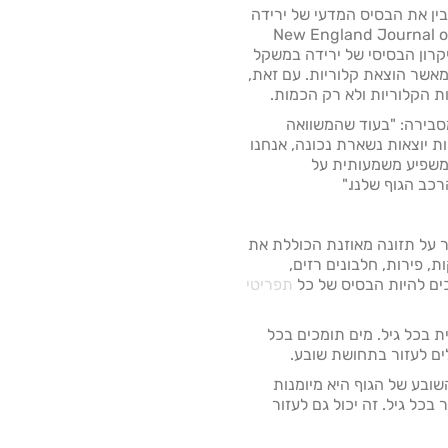
ין את הבסיס המדעי של ירידה
ם ב-New England Journal of Medicine
, העיקרון הבסיסי של ירידה במשקל
מאשר הוצאת קלוריות. עם זאת,
 הקלוריות ולא רק הכמות.
סבירה: "בעוד שהמשוואה
ת יוצאות נשארת נכונה, אנחנו
ם משפיע משמעותית על
כב הגוף שלנו."
ור על תזונה מאוזנת הכוללת את
ת, פירות, חלבונים רזים,
ים להיות הבסיס של כל
תפריטי
 בכל גיל. מים תומכים בכל
לים לעזור בתחושת שובע.
ובע של הגוף היא מיומנות
בכל גיל. זה יכול גם לעזור