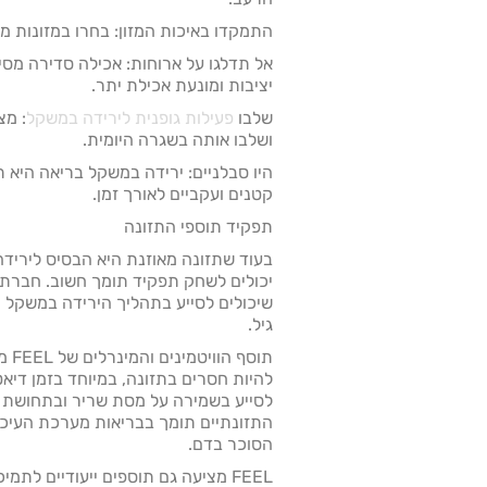
התמקדו באיכות המזון: בחרו במזונות מ
אל תדלגו על ארוחות: אכילה סדירה מס
יציבות ומונעת אכילת יתר.
שלבו
פעילות גופנית לירידה במשקל
: מצ
ושלבו אותה בשגרה היומית.
היו סבלניים: ירידה במשקל בריאה היא 
קטנים ועקביים לאורך זמן.
תפקיד תוספי התזונה
בעוד שתזונה מאוזנת היא הבסיס לירידה
יכולים לשחק תפקיד תומך חשוב. חברת
שיכולים לסייע בתהליך הירידה במשקל 
גיל.
תוסף הוויטמינים והמינרלים של FEEL מכיל
להיות חסרים בתזונה, במיוחד בזמן דיא
לסייע בשמירה על מסת שריר ובתחושת ש
התזונתיים תומך בבריאות מערכת העיכול 
הסוכר בדם.
FEEL מציעה גם תוספים ייעודיים לתמ