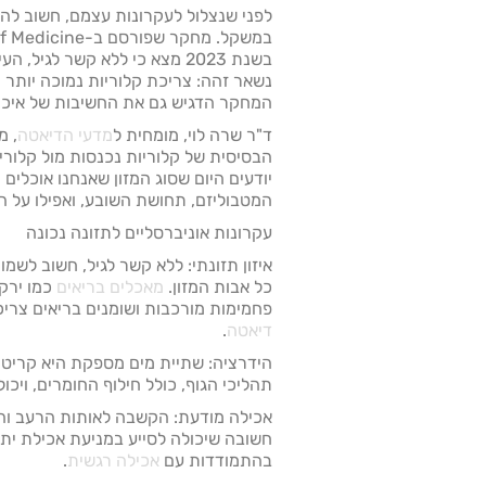
לפני שנצלול לעקרונות עצמם, חשוב להב
במשקל. מחקר שפורס
בשנת 2023 מצא כי ללא קשר לגיל
נשאר זהה: צריכת קלוריות נמוכה יותר 
המחקר הדגיש גם את החשיבות של איכות
ד"ר שרה לוי, מומחית ל
מדעי הדיאטה
, מ
הבסיסית של קלוריות נכנסות מול קלוריו
יודעים היום שסוג המזון שאנחנו אוכלי
המטבוליזם, תחושת השובע, ואפילו על הר
עקרונות אוניברסליים לתזונה נכונה
איזון תזונתי: ללא קשר לגיל, חשוב לשמ
כל אבות המזון.
מאכלים בריאים
כמו ירקו
פחמימות מורכבות ושומנים בריאים צריכ
דיאטה
.
הידרציה: שתיית מים מספקת היא קריטית
תהליכי הגוף, כולל חילוף החומרים, ויכו
אכילה מודעת: הקשבה לאותות הרעב והש
חשובה שיכולה לסייע במניעת אכילת יתר 
בהתמודדות עם
אכילה רגשית
.