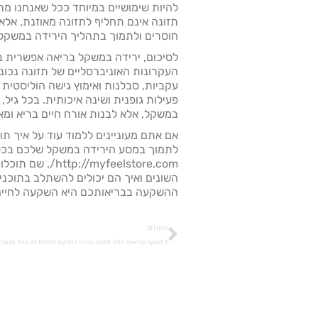
להיות שימושיים במיוחד ככל שאנחנו מת
תזונה אינם תחליף לתזונה מאוזנת, אלא 
חוסרים ולתמוך בתהליך הירידה במשקל.
לסיכום, ירידה במשקל בריאה אפשרית ב
העקרונות האוניברסליים של תזונה נכו
עקביות, סבלנות ואימוץ גישה הוליסטית 
פעילות גופנית ושינה איכותית. בכל גיל
במשקל, אלא לבנות אורח חיים בריא ומאו
לתמוך במסע הירידה במשקל שלכם בכל 
://myfeelstore.com
השונים ואיך הם יכולים להשתלב בתוכני
ההשקעה בבריאותכם היא השקעה לחיים, ו
הקודם
1 משקל ובריאות הלב: תזונה נכונה למניעת מחלות לב בגיל מבוגר