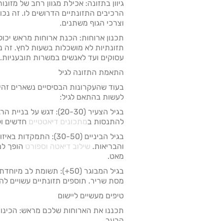
גיוון בתזונה: אכילת מגוון רחב של מזו
הרכיבים התזונתיים הדרושים לו. זה נכו
וצרכי הגוף משתנים.
תכנון ארוחות: הכנת ארוחות מראש יכול
תזונתיות לא מושכלות בשעות לחץ. זה נכ
עסוקים ועד לאנשים במשרות תובעניות.
התאמת התזונה לגיל
בעוד שהעקרונות הבסיסיים נשארים זהי
לעשות בהתאם לגיל:
בגיל הצעיר (20-30): דגש ע
להתנסות ב
מתכונים דיאטטיים
חדשים ולב
בגיל הביניים (30-50): ה
והבריאות.
שילוב דיאטה וספורט
הופך למ
מאט.
בגיל המבוגר (50+): תשומת ל
מסת שריר. תוספים תזונתיים עשויים להי
טיפים מעשיים ליישום
תכננו את הארוחות שלכם מראש: הכינו
הרעב.