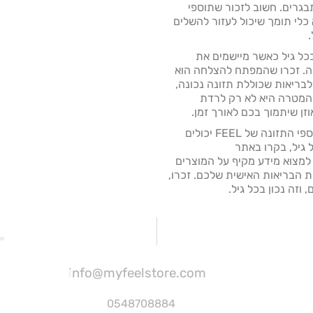
בגרים. חשוב לזכור שתוספי
כלי תומך שיכול לעזור להשלים
כל גיל כאשר מיישמים את
נה. זכרו שהמפתח להצלחה הוא
לבריאות שכוללת תזונה נכונה,
, המטרה היא לא רק לרדת
זן שיתמוך בכם לאורך זמן.
אם אתם מעוניינים ללמוד עוד על איך תוספי התזונה של FEEL יכולים
גיל, בקרו באתר
http/. שם תוכלו למצוא מידע מקיף על המוצרים
ת הבריאות האישית שלכם. זכרו,
זה נכון בכל גיל.
שר
info@myfeelstore.com
0548708884