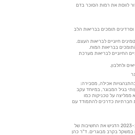
עזור לווסת את רמות הסוכר בדם
ה 3: סלמון, מקרל וסרדינים תומכים בבריאות הלב
תיים החיוניים לבריאות מערכת
ר
התנהגויות אכילה, מסבירה:
תי בגיל המבוגר, במיוחד עקב
א ממליצה על טכניקות כמו
יות חברתיות כדרכים להתמודד עם
מחקר שפורסם ב-Obesity Reviews ב-2023 הדגיש את החשיבות של
במשקל בקרב מבוגרים. ד"ר כהן