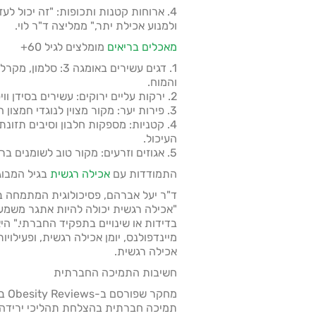
4. ארוחות קטנות ותכופות: "זה יכול ל
ולמנוע אכילת יתר," ממליצה ד"ר לוי.
מאכלים בריאים
מומלצים לגיל 60+
1. דגים עשירים באומג
והמוח.
2. ירקות עליים ירוקים: עשירים בסידן וויטמינים חיוניים לבריאות העצם.
3. פירות יער: מקור מצוין לנוגדי חמצון התומכים בבריאות המוח.
4. קטניות: מספקות חלבון וסיבים תזונ
העיכול.
5. אגוזים וזרעים: מקור טוב לשומנים בריאים ולחלבון.
התמודדות עם
אכילה רגשית
בגיל המבוג
ד"ר יעל אברהם, פסיכולוגית המתמחה ב
"אכילה רגשית יכולה להיות אתגר משמעו
בדידות או שינויים בתפקיד החברתי." הי
מיינדפולנס, יומן אכילה רגשית, ופעילו
אכילה רגשית.
חשיבות התמיכה החברתית
תמיכה חברתית בהצלחת תהליכי ירידה 