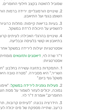
שמוביל להאטה בקצב חילוף החומרים.
2. שינויים הורמונליים: ירידה ברמות ה
השומן בגוף ועל התיאבון.
3. בעיות בריאות קיימות: מחלות כרוניו
להשפיע על היכולת לרדת במשקל.
4. שינויים בהרגלי האכילה: לעיתים קרו
בתיאבון או קושי בלעיסה ובבליעה.
אסטרטגיות יעילות לירידה במשקל אחרי 0
ד"ר שרה לוי,
דיאטנים ותזונאים
מומחית ל
אסטרטגיות:
1. התמקדות בתזונה עשירה בחלבון: "חל
משקל גוף ביום."
2.
פעילות גופנית לירידה במשקל
: "אימו
נמוכה, יכולים לעזור לשמור על מסת הש
החומרים," אומרת ד"ר לוי.
3. הידרציה נכונה: "לעיתים קרובות,
כרעב. שתייה מספקת של מים יכולה לעזור