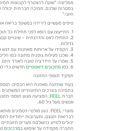
ממליצה: "שקלו להצטרף לקבוצות תמיכ
במטרות שלכם. תמיכה חברתית יכולה לה
חיוני."
טיפים מעשיים לירידה במשקל בריאה אחרי
1. התייעצו עם רופא לפני תחילת כל תוכנית דיאטה או פעילות גופנית.
2. התחילו לאט והדרגתית – שינויים קטנ
גדולות.
3. הקפידו על ארוחות מאוזנות עם דגש על חלבון, ירקות ופירות.
4. שלבו פעילות גופנית מתונה כמו הליכה, שחייה או יוגה בשגרה היומית.
5. שמרו על הידרציה טובה לאורך היום.
6. נסו
מתכונים דיאטטיים
חדשים כדי לגו
תפקיד תוספי התזונה
בעוד שתזונה מאוזנת היא הבסיס, תוספי
בתמיכה בצרכים התזונתיים המשתנים בג
חברת
FEEL
, המציעה מגוון תוספי תזו
אנשים מעל גיל 60.
לבריאות העצם, ותערובות ייחודיות לתמ
יכולים לסייע בהשלמת פערים תזונתיים
החברה מקפידה על שימוש ב
מרכיבים
טב