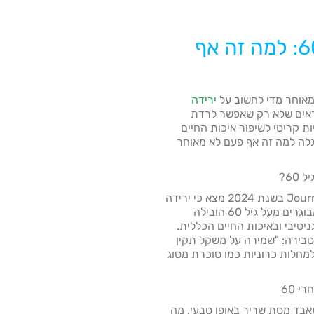
ירידה במשקל אחרי 60: למה זה אף
ירידה
ראים שלא רק שאפשר לרדת
ת קריטי לשיפור איכות החיים
גלה למה זה אף פעם לא מאוחר
60?
מחקר שפורסם ב-Journal of Gerontology בשנת 2024 מצא כי ירידה
במשקל של 5-10% ממשקל הגוף אצל מבוגרים מעל גיל 60 הובילה
יטיבי ובאיכות החיים הכללית.
סבירה: "שמירה על משקל תקין
למחלות כרוניות כמו סוכרת מסוג
 60
מאבד מסת שריר באופן טבעי, מה