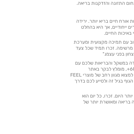
ום התזונה והזדקנות בריאה.
 אורח חיים בריא יותר. ירידה
ציבה אתגרים ייחודיים, אך היא בהחלט
באיכות החיים.
וב עם תמיכה מקצועית ומערכת
מרשימה. זכרו תמיד שכל צעד
חון בפני עצמו."
דה במשקל והבריאות שלכם עם
תוספי תזונה איכותיים המותאמים לגיל 60+, מומלץ לבקר באתר
http://myfeelstore.com/. שם תוכלו למצוא מגוון רחב של מוצרי FEEL
וף בגיל זה ולסייע לכם בדרך
ר היום. זכרו, כל יום הוא
בריאה ומאושרת יותר של