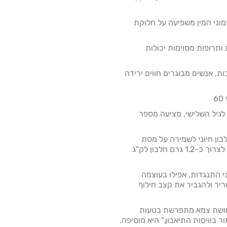
ורמוני המין משפיעה על חלוקת
ת ותרופות מסוימות יכולות
בות, אנשים מבוגרים חווים ירידה
6
גיל השלישי, מציעה מספר
בון חיוני לשמירה על מסת
השריר," היא מסבירה. "מטרה טובה היא לצרוך כ-1.2 גרם חלבון לק"ג
ני התנגדות, אפילו בעוצמה
ריר ולהגביר את קצב חילוף
 תחושת צמא מתפרשת בטעות
 בוויסות התיאבון," היא מוסיפה.