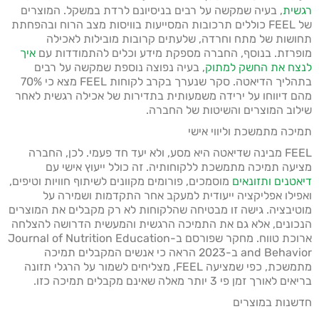
רגשית
, בעיה שמקשה על רבים בניסיונם לרדת במשקל. המוצרים
של FEEL כוללים תרכובות המסייעות בוויסות מצב הרוח ובהפחתת
תחושות של מתח וחרדה, שלעתים קרובות מובילות לאכילה
מופרזת. בנוסף, החברה מספקת מידע וכלים להתמודדות עם
איך
לנצח את החשק למתוק
, בעיה נפוצה נוספת שמקשה על רבים
בתהליך הדיאטה. סקר שנערך בקרב לקוחות FEEL מצא כי 70%
מהם דיווחו על ירידה משמעותית בתדירות של אכילה רגשית לאחר
שילוב המוצרים והשיטות של החברה.
תמיכה מתמשכת וליווי אישי
FEEL מבינה שדיאטה היא מסע, ולא יעד חד פעמי. לכן, החברה
מציעה תמיכה מתמשכת ללקוחותיה. זה כולל ייעוץ אישי עם
דיאטנים ותזונאים
מוסמכים, פורומים מקוונים לשיתוף חוויות וטיפים,
ואפילו אפליקציה ייעודית למעקב אחר התקדמות ושמירה על
מוטיבציה. גישה זו מבטיחה שהלקוחות לא רק מקבלים את המוצרים
הנכונים, אלא גם את התמיכה הרגשית והמעשית הדרושה להצלחה
ארוכת טווח. מחקר שפורסם ב-Journal of Nutrition Education
and Behavior ב-2023 הראה כי אנשים המקבלים תמיכה
מתמשכת, כפי שמציעה FEEL, מצליחים לשמור על הרגלי תזונה
בריאים לאורך זמן פי 3 יותר מאלה שאינם מקבלים תמיכה כזו.
חדשנות במוצרים