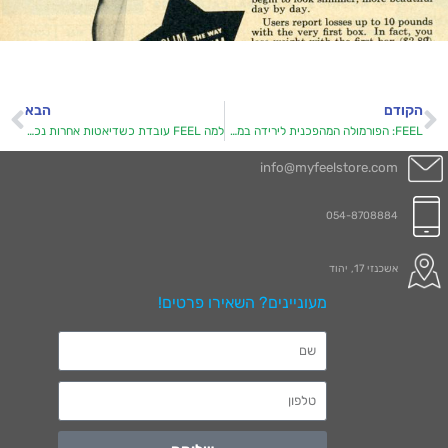
הקודם
הבא
FEEL: הפורמולה המהפכנית לירידה במשקל
למה FEEL עובדת כשדיאטות אחרות נכשלות
info@myfeelstore.com
054-8708884
אשכנזי 17, יהוד
מעוניינים? השאירו פרטים!