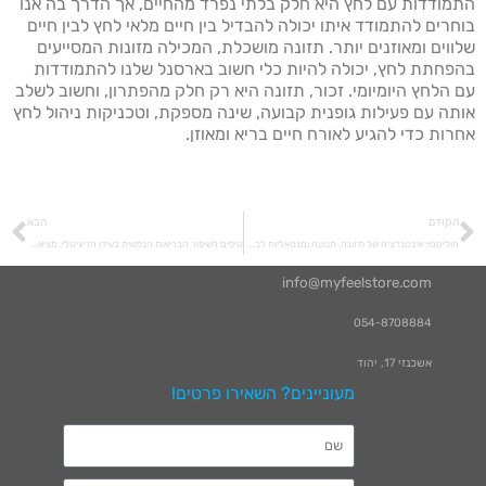
התמודדות עם לחץ היא חלק בלתי נפרד מהחיים, אך הדרך בה אנו
בוחרים להתמודד איתו יכולה להבדיל בין חיים מלאי לחץ לבין חיים
שלווים ומאוזנים יותר. תזונה מושכלת, המכילה מזונות המסייעים
בהפחתת לחץ, יכולה להיות כלי חשוב בארסנל שלנו להתמודדות
עם הלחץ היומיומי. זכור, תזונה היא רק חלק מהפתרון, וחשוב לשלב
אותה עם פעילות גופנית קבועה, שינה מספקת, וטכניקות ניהול לחץ
אחרות כדי להגיע לאורח חיים בריא ומאוזן.
הקודם
הבא
הוליסטי: אינטגרציה של תזונה, תנועה ומנטאליות לבריאות משופרת
טיפים לשיפור הבריאות הנפשית בעידן הדיגיטלי: מציאת איזון בין מסכים
info@myfeelstore.com
054-8708884
אשכנזי 17, יהוד
מעוניינים? השאירו פרטים!