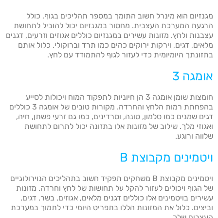
מגנזיום הוא מינרל חשוב התומך במספר תהליכים בגוף, כולל
הרגעת המערכת העצבית. מחסור במגנזיום יכול להוביל לתחושת
עצבנות ולחץ. מזונות עשירים במגנזיום כוללים אגוזים וזרעים, דגנים
מלאים, דגים, וירקות ירוקים כהים כמו תרד וברוקולי. כלול אותם
בתזונתך היומיומית כדי לעזור לגוף להתמודד עם לחץ.
אומגה 3
חומצות שומן אומגה 3 הן חיוניות לתפקוד המוח ויכולות לסייע
בהפחתת רמות הלחץ והחרדה. מקורות טובים של אומגה 3 כוללים
דגים שמנים כמו סלמון, טונה, וסרדינים, כמו גם זרעי פשתן, חיה,
ואגוזי מלך. שילוב של מזונות אלו בתזונה יכול לתרום לתחושת
שלווה ורוגע.
ויטמינים מקבוצת B
ויטמינים מקבוצת B משחקים תפקיד חשוב בתהליכים הנוירולוגיים
של הגוף ויכולים לעזור להקל על תחושות של לחץ וחרדה. מזונות
עשירים בויטמינים אלו כוללים דגנים מלאים, אגוזים, בשר, דגים,
וביצים. כלול את המזונות הללו בתפריט היומי כדי לתמוך במערכת
העצבים שלך.