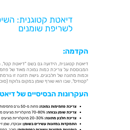
דיאטת קטוגנית: השי
לשריפת שומנים
הקדמה
:
דיאטת קטוגנית, הידועה גם בשם "דיאטת קטו", ה
המבוססת על צריכת כמות נמוכה מאוד של פחמימ
וכמות מתונה של חלבונים. גישת תזונה זו גורמת
"קטוזיס", שבו הוא שורף שומן במקום גלוקוז (סוכ
העקרונות הבסיסיים של דיאט
צריכת פחמימות נמוכה
:
פחות מ-50 גרם פחמימות ביום.
צריכת שומן גבוהה
:
70-80% מהקלוריות מגיעים משומן.
צריכת חלבון מתונה
:
20-30% מהקלוריות מגיעים מחלבון.
התמקדות במזונות עשירים בשומן
:
אבוקדו, שמן זית
הימנעות ממזונות עשירים בפחמימות
:
סוכר, קמח ל