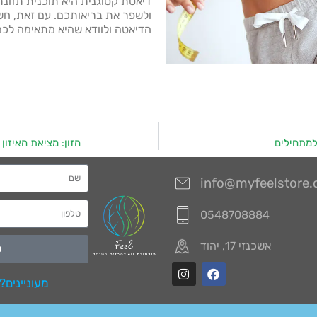
דיאטת קטוגנית היא תוכנית תזונת
ולשפר את בריאותכם. עם זאת, חשו
הדיאטה ולוודא שהיא מתאימה לכם
למתחילים
הזון: מציאת האיזון
info@myfeelstore
0548708884
אשכנזי 17, יהוד
ש
מעוניינים?