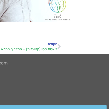
הקודם
דיאטת קטו (קטוגנית) – המדריך המלא 
.com