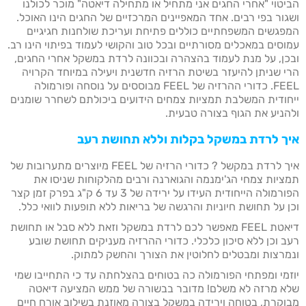
הביטוי "אחרי החגים אני מתחיל או מתחילה דיאטה" מוכר לכולנו
ושגור בפי רבים. אחד המאפיינים המרכזיים של החגים הינו האוכל.
המפגשים המשפחתיים כוללים פתיחת ועריכת שולחנות חגיגיים
עמוסים במאכלים מסורתיים ובכל טוב והקושי לעמוד בפיתוי הינו רב.
ובכן, על מנת לעמוד בהצהרה ובכוונה לרדת במשקל אחרי החגים,
הרי שניתן להיעזר בשיטת הרזיה חדשנית ויעילה במיוחד הקרויה
FEEL. כדורי ההרזיה של FEEL מבוססים על נוסחה ופורמולה
ייחודית המשלבת תמציות צמחים הידועים ביכולתם לשחרר שומנים
ולהניע את הגוף בצורה טבעית.
איך לרדת במשקל בקלות וללא תחושת רעב
איך לרדת במקשל ? כדורי הרזיה של FEEL מיוצרים מתערובות של
תמציות צמחי הג'ימנמה והגוארנה ורבים מהלקוחות שניסו את
הפורמולה הייחודית העידו על ירידה של 3 עד 6 ק"ג בפרק זמן קצר
וכן על תחושת חיוניות והרגשה של בריאות ללא תופעות לוואי כלל.
דיאטת FEEL מאפשר לכם לרדת במשקל וזאת ללא סבל או תחושת
רעב וכן ללא סיכון כלכלי. כדורי ההרזיה מעניקים תחושת שובע
ונמרצות ומבטלים לחלוטין את הצורך והחשק למתוק.
יוזמי ומפתחי הפורמולה כה בטוחים בהצלחתה עד כי התחייבו שמי
שלא מרזה לא משלם! מדובר בבשורה של ממש המציעה דיאטה
מבוקרת, בטוחה וירידה במשקל בצורה מאוזנת בשילוב אורח חיים