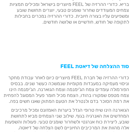
בריא. כדורי ההרזיה של FEEL מיוצרים בישראל ומכילים תמציות
צמחים המעודדים שחרור שומנים טבעי, יוצרים תחושת שובע
ומשפיעים עליו בצורה חיובית. כדורי ההרזיה נמכרים בחבילות
לתקופה של חודש, חודשיים או שלושה חודשים.
סוד ההצלחה של דיאטת
FEEL
כדורי ההרזיה של חברת FEEL מיוצרים כיום לאחר עבודת מחקר
וניסוי מעמיקה במעבדות מקומיות שנמשכה כעשר שנים. בבסיס
הפורמולה עומדים צמח הג'ימנמה וצמח הגוארנה. הג'ימנמה הינו
צמח מטפס שמקורו בהודו, הצמח מכיל חומר פעיל המסוגל להפחית
את רמת הסוכר בדם ולנטרל את הטעם המתוק שאנו חשים בפה.
הגוארנה הינו שיח טרופי הגדל ביערות האמזונס ומכיל מרכיבים
המחדשים את האנרגיה בגוף. שילוב שני הצמחים מביא לתחושת
שובע, ליצירת כוח אנרגטי ולשחרור שומנים טבעי. פעולות והשפעות
אלה מהוות את המרכיבים החיוניים לשם הצלחה של דיאטה.