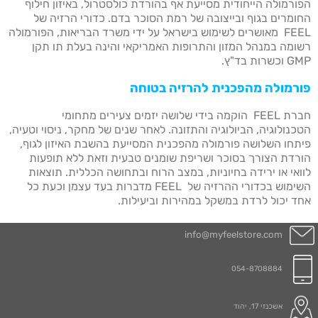
הפורמולה הייחודית מסייעת אף בהורדת כולסטרול, באיזון חילוף
החומרים בגוף ובייצובה של רמת הסוכר בדם. כדורי הרזיה של
FEEL מאושרים לשימוש בישראל על ידי משרד הבריאות, הפורמולה
רשומה במנהל המזון והתרופות האמריקאי והינה בעלת תו תקן
GMP וכשרות בד"ץ.
פורמולה מהפכנית להרזיה בטוחה
חברת FEEL הוקמה בידי שלושה יזמים צעירים מתחומי
הטכנולוגיה, הביולוגיה והתזונה. לאחר שנים של מחקר, ניסוי וטעיה,
פיתחו השלושה פורמולה מהפכנית המסייעת בהשבת האיזון לגוף,
הורדת הצורך בסוכר ושריפת שומנים טבעית וזאת ללא תופעות
לוואי או ירידה בחיוניות, במצב הרוח ובתחושה הכללית. תוצאות
השימוש בכדורי ההרזיה של FEEL מדברות בעד עצמן וכעת כל
אחד יכול לרדת במשקל במהירות וביעילות.
info@myfeelstore.com
054-8708884
אשכנזי 17, יהוד